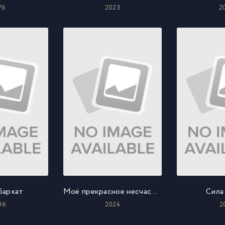
76
2023
2
бархат
Моё прекрасное несчастье 2
Сила
86
2024
2