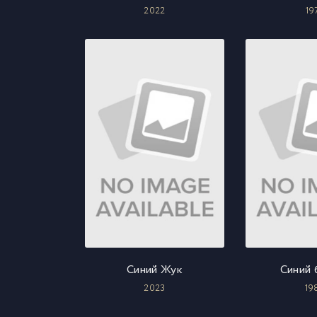
2022
19
Синий Жук
Синий 
2023
19