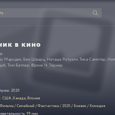
ник в кино
Ы:
с Марсден
,
Бен Шварц
,
Наташа Ротуэлл
,
Тика Самптер
,
Нил
дуб
,
Том Батлер
,
Фрэнк Ч. Тёрнер
пуска:
2020
:
США
,
Канада
,
Япония
Фильмы
/
Семейный
/
Фантастика
/
2020
/
Боевик
/
Комедия
лжительность:
99 мин.