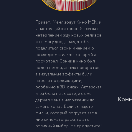
Привет! Меня зовут Кино MEN, и
я настоящий киноман. Я всегда с
нетерпением жду новых релизов
и не могу дождаться, чтобы
поделиться своим мнением о
последнем фильме, который я
посмотрел. Соник в кино был
полон неожиданных поворотов,
а визуальные эффекты были
просто потрясающими,
особенно в 3D-очках! Актерская
игра была на высоте, и сюжет
Комм
держал меня в напряжении до
самого конца. Если вы ищете
фильм, который погрузит вас в
мир кинематографа, то это
отличный выбор. Не пропустите!