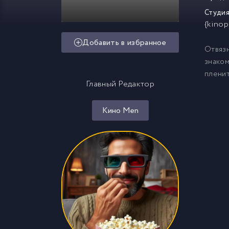
Студия
{kinop
Добавить в избранное
Отвязн
знаком
пленит
Главный Редактор
Кино Men