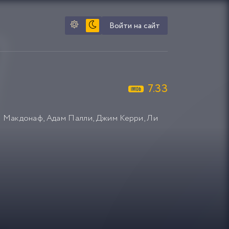
Войти на сайт
7.33
 Макдонаф
,
Адам Палли
,
Джим Керри
,
Ли