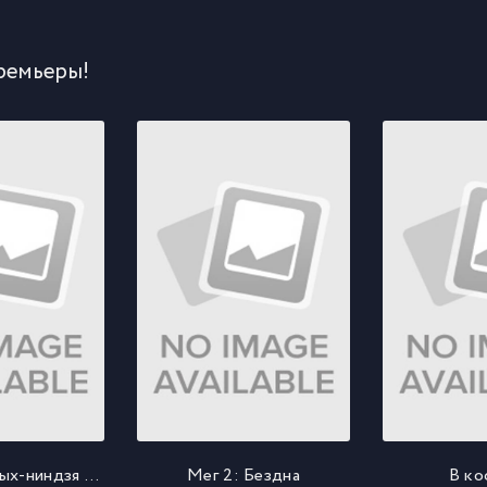
ремьеры!
Команда учёных-ниндзя Гатчамен
Мег 2: Бездна
В ко