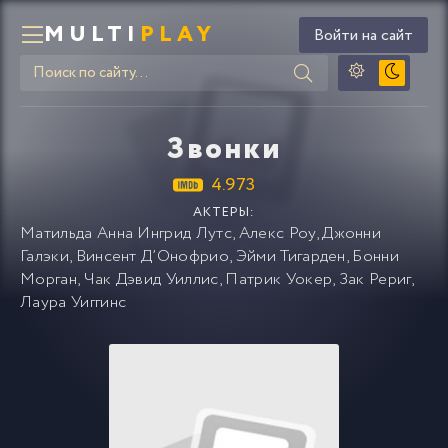
MULTI
PLAY
Войти на сайт
Звонки
4.973
АКТЕРЫ:
Матильда Анна Ингрид Лутс
,
Алекс Роу
,
Джонни
Галэки
,
Винсент Д’Онофрио
,
Эйми Тигарден
,
Бонни
Морган
,
Чак Дэвид Уиллис
,
Патрик Уокер
,
Зак Рериг
,
Лаура Уиггинс