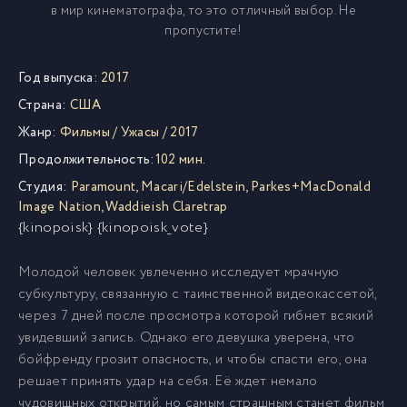
в мир кинематографа, то это отличный выбор. Не
пропустите!
Год выпуска:
2017
Страна:
США
Жанр:
Фильмы
/
Ужасы
/
2017
Продолжительность:
102 мин.
Студия:
Paramount
,
Macari/Edelstein
,
Parkes+MacDonald
Image Nation
,
Waddieish Claretrap
{kinopoisk} {kinopoisk_vote}
Молодой человек увлеченно исследует мрачную
субкультуру, связанную с таинственной видеокассетой,
через 7 дней после просмотра которой гибнет всякий
увидевший запись. Однако его девушка уверена, что
бойфренду грозит опасность, и чтобы спасти его, она
решает принять удар на себя. Её ждет немало
чудовищных открытий, но самым страшным станет фильм