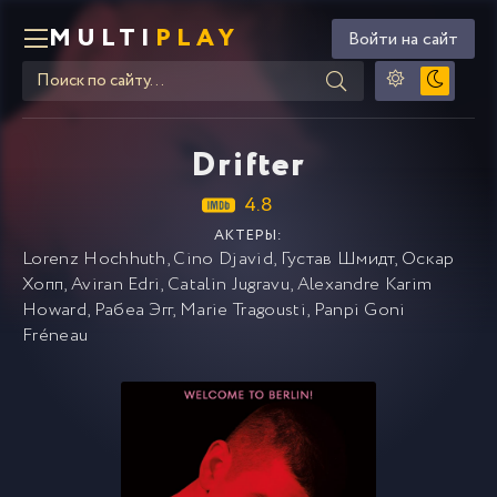
MULTI
PLAY
Войти на сайт
Drifter
4.8
АКТЕРЫ:
Lorenz Hochhuth
,
Cino Djavid
,
Густав Шмидт
,
Оскар
Хопп
,
Aviran Edri
,
Catalin Jugravu
,
Alexandre Karim
Howard
,
Рабеа Эгг
,
Marie Tragousti
,
Panpi Goni
Fréneau