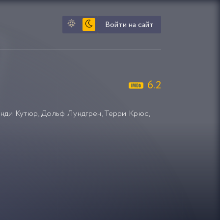
Войти на сайт
6.2
энди Кутюр
,
Дольф Лундгрен
,
Терри Крюс
,