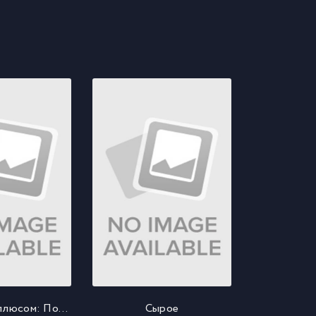
Ким Пять-с-плюсом: Подумаешь, трагедия
Сырое