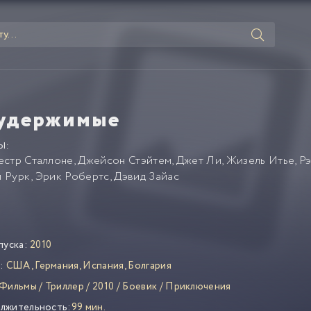
удержимые
Ы:
естр Сталлоне
,
Джейсон Стэйтем
,
Джет Ли
,
Жизель Итье
,
Р
 Рурк
,
Эрик Робертс
,
Дэвид Зайас
пуска:
2010
:
США
,
Германия
,
Испания
,
Болгария
Фильмы
/
Триллер
/
2010
/
Боевик
/
Приключения
лжительность:
99 мин.