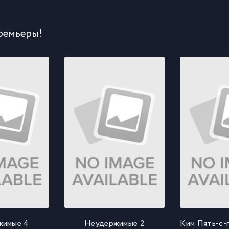
ремьеры!
жимые 4
Неудержимые 2