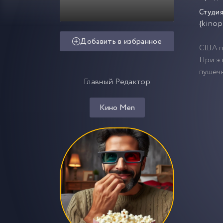
Студия
{kinop
Добавить в избранное
США по
При эт
пушеч
Главный Редактор
Кино Men