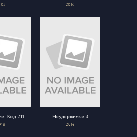
005
2016
е: Код 211
Неудержимые 3
018
2014