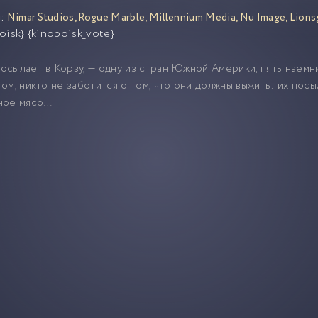
:
Nimar Studios
,
Rogue Marble
,
Millennium Media
,
Nu Image
,
Lions
oisk} {kinopoisk_vote}
сылает в Корзу, — одну из стран Южной Америки, пять наемни
ом, никто не заботится о том, что они должны выжить: их посы
ное мясо…