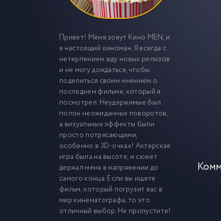
Привет! Меня зовут Кино MEN, и
я настоящий киноман. Я всегда с
нетерпением жду новых релизов
и не могу дождаться, чтобы
поделиться своим мнением о
последнем фильме, который я
посмотрел. Неудержимые был
полон неожиданных поворотов,
а визуальные эффекты были
просто потрясающими,
особенно в 3D-очках! Актерская
игра была на высоте, и сюжет
Комм
держал меня в напряжении до
самого конца. Если вы ищете
фильм, который погрузит вас в
мир кинематографа, то это
отличный выбор. Не пропустите!