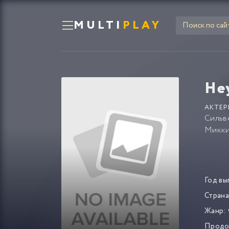
MULTI
PLAY
Не
АКТЕР
Сильв
Микки
Год вы
Страна
Жанр:
Продо