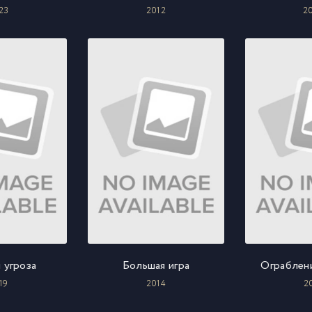
23
2012
2
 угроза
Большая игра
Ограблени
19
2014
2