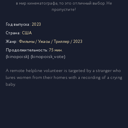
в мир кинематографа, то это отличный выбор. Не
пропустите!
Год выпуска:
2023
Страна:
США
Жанр:
Фильмы
/
Ужасы
/
Триллер
/
2023
Продолжительность:
75 мин.
{kinopoisk} {kinopoisk_vote}
A remote helpline volunteer is targeted by a stranger who
lures women from their homes with a recording of a crying
baby.