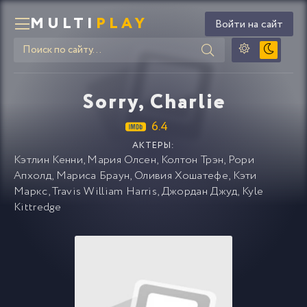
MULTI
PLAY
Войти на сайт
Sorry, Charlie
6.4
АКТЕРЫ:
Кэтлин Кенни
,
Мария Олсен
,
Колтон Трэн
,
Рори
Апхолд
,
Мариса Браун
,
Оливия Хошатефе
,
Кэти
Маркс
,
Travis William Harris
,
Джордан Джуд
,
Kyle
Kittredge