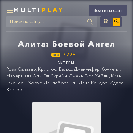
MULTI
PLAY
Войти на сайт
Алита: Боевой Ангел
7.228
АКТЕРЫ:
Роза Салазар
,
Кристоф Вальц
,
Дженнифер Коннелли
,
Махершала Али
,
Эд Скрейн
,
Джеки Эрл Хейли
,
Киан
Джонсон
,
Хорхе Лендеборг мл.
,
Лана Кондор
,
Идара
Виктор