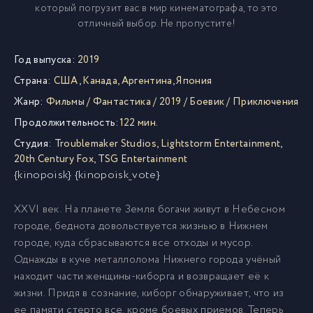
который погрузит вас в мир кинематографа, то это
отличный выбор. Не пропустите!
Год выпуска:
2019
Страна:
США
,
Канада
,
Аргентина
,
Япония
Жанр:
Фильмы
/
Фантастика
/
2019
/
Боевик
/
Приключения
Продолжительность:
122 мин.
Студия:
Troublemaker Studios
,
Lightstorm Entertainment
,
20th Century Fox
,
TSG Entertainment
{kinopoisk} {kinopoisk_vote}
XXVI век. На планете Земля богачи живут в Небесном
городе, беднота довольствуется жизнью в Нижнем
городе, куда сбрасываются все отходы и мусор.
Однажды в куче металлолома Нижнего города учёный
находит части женщины-киборга и возвращает её к
жизни. Придя в сознание, киборг обнаруживает, что из
ее памяти стерто все, кроме боевых приемов. Теперь