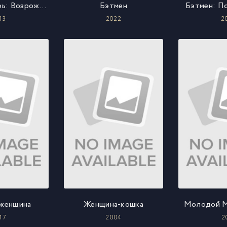
Тёмный рыцарь: Возрождение легенды. Часть 2
Бэтмен
Бэтмен: П
13
2022
2
 женщина
Женщина-кошка
Молодой М
17
2004
2