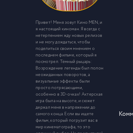
Привет! Меня зовут Кино MEN, и
я настоящий киноман. Я всегда с
нетерпением жду новых релизов
и не могу дождаться, чтобы
поделиться своим мнением о
последнем фильме, который я
посмотрел. Тёмный рыцарь:
Возрождение легенды был полон
неожиданных поворотов, а
визуальные эффекты были
просто потрясающими,
особенно в 3D-очках! Актерская
игра была на высоте, и сюжет
держал меня в напряжении до
Комм
самого конца. Если вы ищете
фильм, который погрузит вас в
мир кинематографа, то это