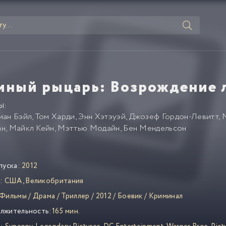
мный рыцарь: Возрождение 
Ы:
иан Бэйл
,
Том Харди
,
Энн Хэтэуэй
,
Джозеф Гордон-Левитт
,
ан
,
Майкл Кейн
,
Мэттью Модайн
,
Бен Мендельсон
пуска:
2012
:
США
,
Великобритания
Фильмы
/
Драма
/
Триллер
/
2012
/
Боевик
/
Криминал
лжительность:
165 мин.