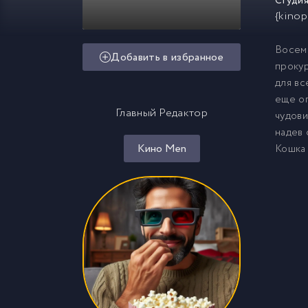
Студия
{kinop
Восемь
Добавить в избранное
прокур
для вс
еще оп
Главный Редактор
чудови
надев 
Кино Men
Кошка 