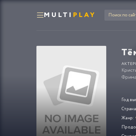
MULTI
PLAY
Тё
АКТЕР
Крист
Фрим
Год вы
Страна
Жанр:
Продо