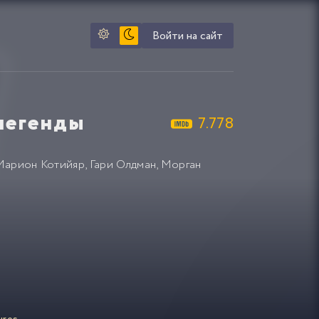
Войти на сайт
легенды
7.778
Марион Котийяр
,
Гари Олдман
,
Морган