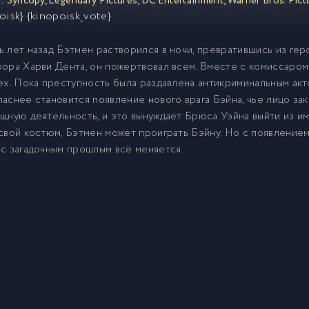
:
Syncopy
,
Legendary Pictures
,
DC Entertainment
,
Warner Bros. Pict
oisk} {kinopoisk_vote}
 лет назад Бэтмен растворился в ночи, превратившись из геро
ора Харви Дента, он пожертвовал всем. Вместе с комиссаром
ех. Пока преступность была раздавлена антикриминальным акто
аснее становится появление нового врага Бэйна, чье лицо за
щную деятельность, и это вынуждает Брюса Уэйна выйти из и
свой костюм, Бэтмен может проиграть Бэйну. Но с появление
с загадочным прошлым всё меняется.