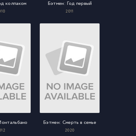
од колпаком
Бэтмен: Год первый
010
2011
онтальбано
Бэтмен: Смерть в семье
012
2020