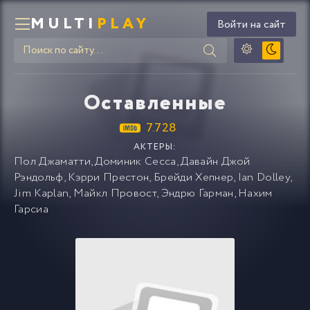
MULTI
PLAY
Войти на сайт
Оставленные
7.728
АКТЕРЫ:
Пол Джаматти
,
Доминик Сесса
,
Давайн Джой
Рэндольф
,
Кэрри Престон
,
Брейди Хепнер
,
Ian Dolley
,
Jim Kaplan
,
Майкл Провост
,
Эндрю Гарман
,
Нахим
Гарсиа