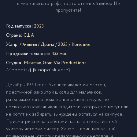
в мир кинематографа, то это отличный выбор. Не
пропустите!
Год выпуска:
2023
Страна:
США
Жанр:
Фильмы
/
Драма
/
2023
/
Комедия
Продолжительность:
133 мин.
Студия:
Miramax
,
Gran Via Productions
{kinopoisk} {kinopoisk_vote}
Декабрь 1970 года. Ученики академии Бартон,
престижной закрытой школы для мальчиков,
разъезжаются на рождественские каникулы, но
несколько неудачников, родители которых не могут или
не хотят их забирать, вынуждены остаться на кампусе.
Присматривать за ребятами назначен ненавистный
учитель истории мистер Ханэм — принципиальный
приверженец строгих педагогических методов, и