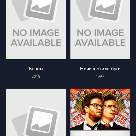
Веном
Ночи в стиле буги
2018
1997