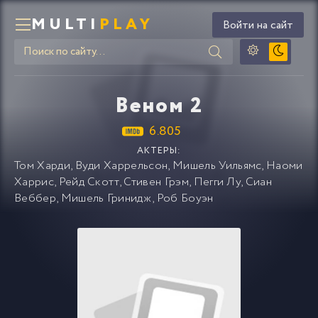
MULTI
PLAY
Войти на сайт
Веном 2
6.805
АКТЕРЫ:
Том Харди
,
Вуди Харрельсон
,
Мишель Уильямс
,
Наоми
Харрис
,
Рейд Скотт
,
Стивен Грэм
,
Пегги Лу
,
Сиан
Веббер
,
Мишель Гринидж
,
Роб Боуэн