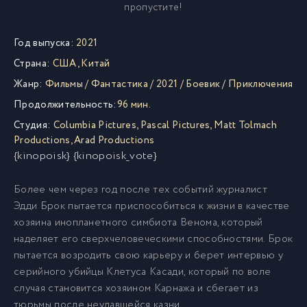
пропустите!
Год выпуска:
2021
Страна:
США
,
Китай
Жанр:
Фильмы
/
Фантастика
/
2021
/
Боевик
/
Приключения
Продолжительность:
96 мин.
Студия:
Columbia Pictures
,
Pascal Pictures
,
Matt Tolmach
Productions
,
Arad Productions
{kinopoisk} {kinopoisk_vote}
Более чем через год после тех событий журналист
Эдди Брок пытается приспособиться к жизни в качестве
хозяина инопланетного симбиота Венома, который
наделяет его сверхчеловеческими способностями. Брок
пытается возродить свою карьеру и берет интервью у
серийного убийцы Клетуса Касади, который по воле
случая становится хозяином Карнажа и сбегает из
тюрьмы после неудавшейся казни.