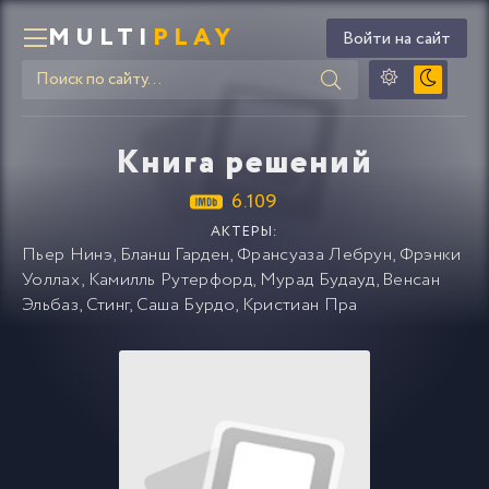
MULTI
PLAY
Войти на сайт
Книга решений
6.109
АКТЕРЫ:
Пьер Нинэ
,
Бланш Гарден
,
Франсуаза Лебрун
,
Фрэнки
Уоллах
,
Камилль Рутерфорд
,
Мурад Будауд
,
Венсан
Эльбаз
,
Стинг
,
Саша Бурдо
,
Кристиан Пра