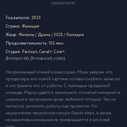
пропустите!
Год выпуска:
2023
Страна:
Франция
Жанр:
Фильмы
/
Драма
/
2023
/
Комедия
Продолжительность:
102 мин.
Студия:
Partizan
,
Canal+
,
Ciné+
{kinopoisk} {kinopoisk_vote}
Непризнанный «гений режиссуры» Марк уверен, что
продюсеры его новой картины готовы погубить замысел
и отстранить его от работы. С помощью преданной
команды Марку удаётся заполучить отснятый материал и
скрыться в загородном доме любимой тётушки. Там он
пытается закончить работу над проектом. Но
неукротимая творческая натура берёт верх, и жизнь
незадачливых киношников превращается в весёлый
хаос...