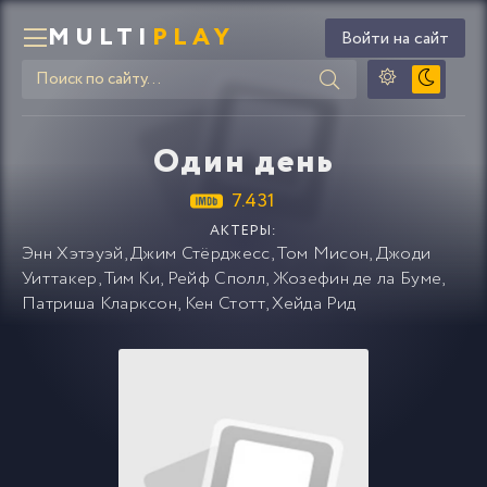
MULTI
PLAY
Войти на сайт
Один день
7.431
АКТЕРЫ:
Энн Хэтэуэй
,
Джим Стёрджесс
,
Том Мисон
,
Джоди
Уиттакер
,
Тим Ки
,
Рейф Сполл
,
Жозефин де ла Буме
,
Патриша Кларксон
,
Кен Стотт
,
Хейда Рид