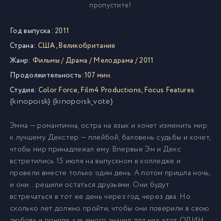
пропустите!
Год выпуска:
2011
Страна:
США
,
Великобритания
Жанр:
Фильмы
/
Драма
/
Мелодрама
/
2011
Продолжительность:
107 мин.
Студия:
Color Force
,
Film4 Productions
,
Focus Features
{kinopoisk} {kinopoisk_vote}
Эмма — романтична, остра на язык и хочет изменить мир
к лучшему. Декстер — плейбой, баловень судьбы и хочет,
чтобы мир принадлежал ему. Впервые Эм и Декс
встретились 15 июля на выпускном в колледже и
провели вместе только один день. А потом пришла ночь,
и они…решили остаться друзьями. Они будут
встречаться в тот же день через год, через два. Но
сколько лет должно пройти, чтобы они поверили в свою
любовь и поняли, как много значил для них этот ОДИН