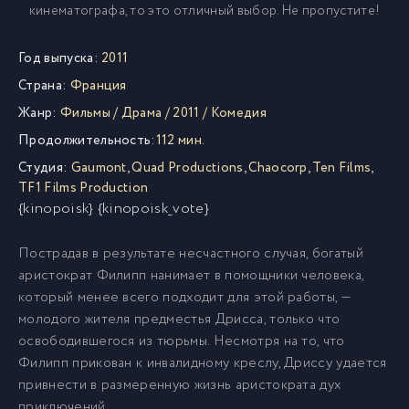
кинематографа, то это отличный выбор. Не пропустите!
Год выпуска:
2011
Страна:
Франция
Жанр:
Фильмы
/
Драма
/
2011
/
Комедия
Продолжительность:
112 мин.
Студия:
Gaumont
,
Quad Productions
,
Chaocorp
,
Ten Films
,
TF1 Films Production
{kinopoisk} {kinopoisk_vote}
Пострадав в результате несчастного случая, богатый
аристократ Филипп нанимает в помощники человека,
который менее всего подходит для этой работы, —
молодого жителя предместья Дрисса, только что
освободившегося из тюрьмы. Несмотря на то, что
Филипп прикован к инвалидному креслу, Дриссу удается
привнести в размеренную жизнь аристократа дух
приключений.