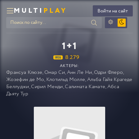
MULTI
PLAY
Войти на сайт
1+1
8.279
АКТЕРЫ:
Франсуа Клюзе
,
Омар Си
,
Анн Ле Ни
,
Одри Флеро
,
Жозефин де Мо
,
Клотильд Молле
,
Альба Гайя Крагеде
Беллуджи
,
Сирил Менди
,
Салимата Камате
,
Абса
Дьяту Тур