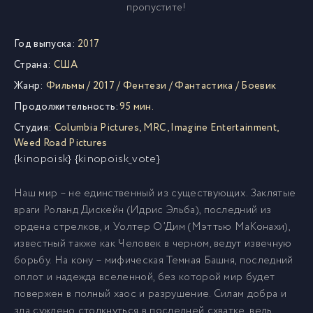
пропустите!
Год выпуска:
2017
Страна:
США
Жанр:
Фильмы
/
2017
/
Фентези
/
Фантастика
/
Боевик
Продолжительность:
95 мин.
Студия:
Columbia Pictures
,
MRC
,
Imagine Entertainment
,
Weed Road Pictures
{kinopoisk} {kinopoisk_vote}
Наш мир – не единственный из существующих. Заклятые
враги Роланд Дискейн (Идрис Эльба), последний из
ордена стрелков, и Уолтер О’Дим (Мэттью МаКонахи),
известный также как Человек в черном, ведут извечную
борьбу. На кону – мифическая Темная Башня, последний
оплот и надежда вселенной, без которой мир будет
повержен в полный хаос и разрушение. Силам добра и
зла суждено столкнуться в последней схватке, ведь