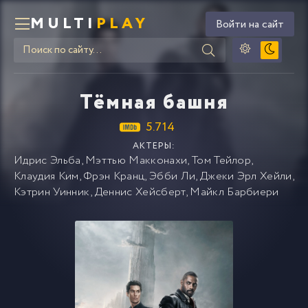
MULTI
PLAY
Войти на сайт
Тёмная башня
5.714
АКТЕРЫ:
Идрис Эльба
,
Мэттью Макконахи
,
Том Тейлор
,
Клаудия Ким
,
Фрэн Кранц
,
Эбби Ли
,
Джеки Эрл Хейли
,
Кэтрин Уинник
,
Деннис Хейсберт
,
Майкл Барбиери