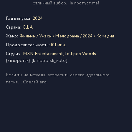
отличный выбор. Не пропустите!
Год выпуска:
2024
Страна:
США
Жанр:
Фильмы
/
Ужасы
/
Мелодрама
/
2024
/
Комедия
Продолжительность:
101 мин.
Студия:
MXN Entertainment
,
Lollipop Woods
{kinopoisk} {kinopoisk_vote}
Если ты не можешь встретить своего идеального
парня... Сделай его.