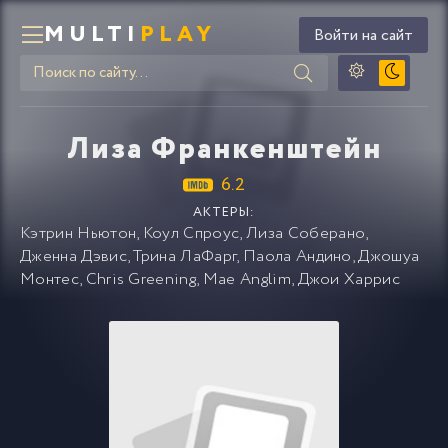
MULTI
PLAY
Войти на сайт
Лиза Франкенштейн
6.2
АКТЕРЫ:
Кэтрин Ньютон
,
Коул Спроус
,
Лиза Соберано
,
Дженна Дэвис
,
Трина ЛаФарг
,
Паола Андино
,
Джошуа
Монтес
,
Chris Greening
,
Mae Anglim
,
Джои Харрис