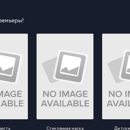
ремьеры!
висть
Стеклянная маска
Детски