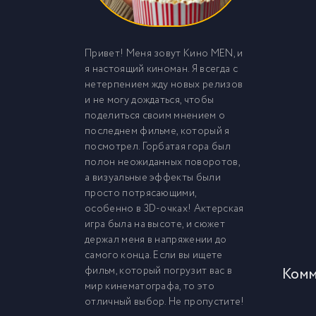
Привет! Меня зовут Кино MEN, и
я настоящий киноман. Я всегда с
нетерпением жду новых релизов
и не могу дождаться, чтобы
поделиться своим мнением о
последнем фильме, который я
посмотрел. Горбатая гора был
полон неожиданных поворотов,
а визуальные эффекты были
просто потрясающими,
особенно в 3D-очках! Актерская
игра была на высоте, и сюжет
держал меня в напряжении до
самого конца. Если вы ищете
фильм, который погрузит вас в
Комм
мир кинематографа, то это
отличный выбор. Не пропустите!