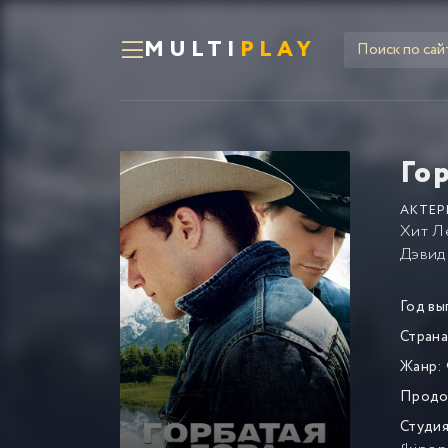
MULTI
PLAY
Го
АКТЕР
Хит Л
Дэвид
Год вы
Страна
Жанр:
Продо
Студия