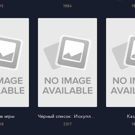
95
1984
1
е игры
Чёрный список: Искупление
Кас
88
2017
1