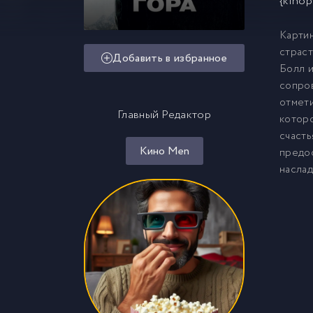
{kinop
Картин
страст
Добавить в избранное
Болл 
сопров
отмети
Главный Редактор
которо
счасть
Кино Men
предос
наслад