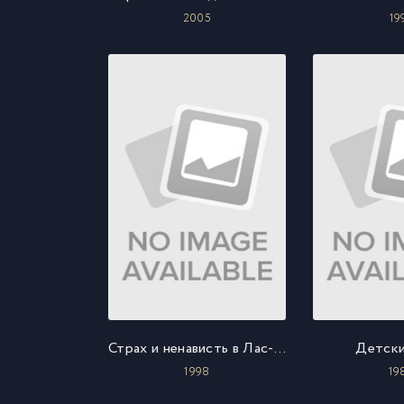
2005
19
Страх и ненависть в Лас-Вегасе
Детски
1998
19