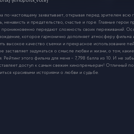
oisk} {kinopoisk_vote}
а по-настоящему захватывает, открывая перед зрителем всю 
ь, ненависть и предательство, счастье и горе. Главные герои
и проникновенно передают сложность своих переживаний. Ос
ождение, которое гармонично дополняет атмосферу фильма и 
ть высокое качество съемки и прекрасное использование пейза
е заставляет задуматься о смысле любви и жизни, о том, каки
я. Рейтинг этого фильма для меня – 7,798 балла из 10. И не забы
тавляет доступ к самым свежим кинопремьерам! Отличный пово
иться красивыми историями о любви и судьбе.