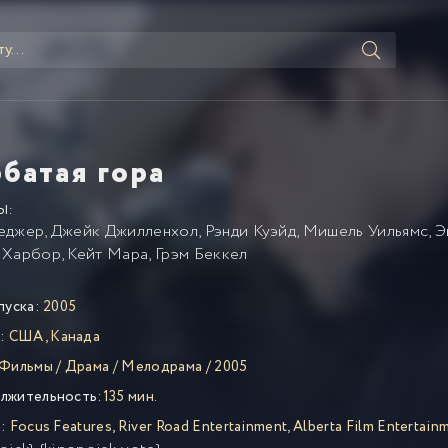
рбатая гора
Ы:
еджер
,
Джейк Джилленхол
,
Рэнди Куэйд
,
Мишель Уильямс
,
Э
 Харбор
,
Кейт Мара
,
Грэм Беккел
пуска:
2005
:
США
,
Канада
Фильмы
/
Драма
/
Мелодрама
/
2005
лжительность:
135 мин.
:
Focus Features
,
River Road Entertainment
,
Alberta Film Entertain