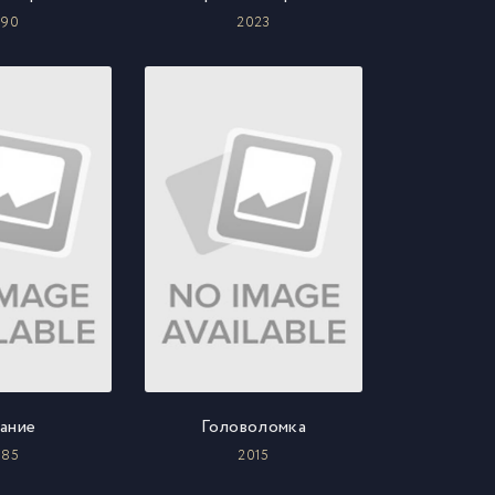
990
2023
ание
Головоломка
985
2015