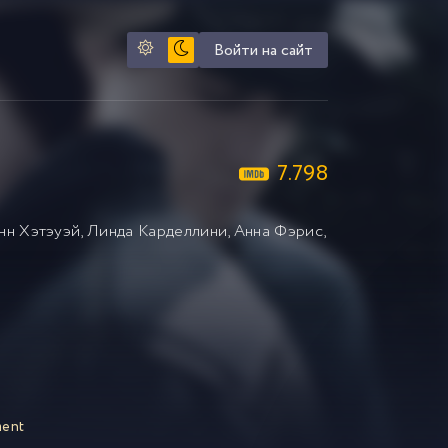
Войти на сайт
7.798
нн Хэтэуэй
,
Линда Карделлини
,
Анна Фэрис
,
ment