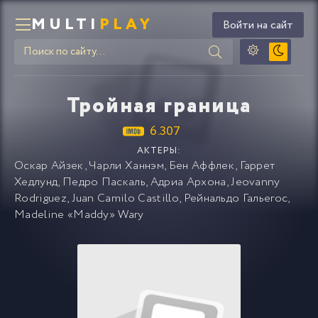
MULTI
PLAY
Войти на сайт
Тройная граница
6.307
АКТЕРЫ:
Оскар Айзек
,
Чарли Ханнэм
,
Бен Аффлек
,
Гаррет
Хедлунд
,
Педро Паскаль
,
Адриа Архона
,
Jeovanny
Rodriguez
,
Juan Camilo Castillo
,
Рейнальдо Гальегос
,
Madeline «Maddy» Wary