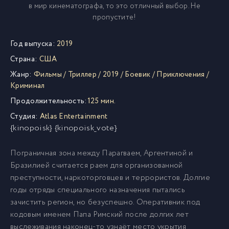
в мир кинематографа, то это отличный выбор. Не
пропустите!
Год выпуска:
2019
Страна:
США
Жанр:
Фильмы
/
Триллер
/
2019
/
Боевик
/
Приключения
/
Криминал
Продолжительность:
125 мин.
Студия:
Atlas Entertainment
{kinopoisk} {kinopoisk_vote}
Пограничная зона между Парагваем, Аргентиной и
Бразилией считается раем для организованной
преступности, наркоторговцев и террористов. Долгие
годы отряды специального назначения пытались
зачистить регион, но безуспешно. Оперативник под
кодовым именем Папа Римский после долгих лет
выслеживания наконец-то узнаёт место укрытия