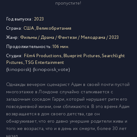
пропустите!
Год выпуска:
2023
Страна:
США
,
Великобритания
Жанр:
Фильмы
/
Драма
/
Фентези
/
Мелодрама
/
2023
Продолжительность:
106 мин.
Студия:
Film4 Productions
,
Blueprint Pictures
,
Searchlight
Pictures
,
TSG Entertainment
{kinopoisk} {kinopoisk_vote}
Однажды вечером сценарист Адам в своей почти пустой
многоэтажке в Лондоне случайно сталкивается с
загадочным соседом Гарри, который нарушает ритм его
повседневной жизни, они сближаются. В это время Адам
возвращается в дом своего детства, где он
обнаруживает, что его давно умершие родители живы и
того же возраста, что и в день их смерти, более 30 лет
назад.