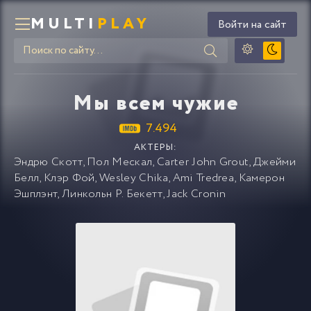
MULTI
PLAY
Войти на сайт
Мы всем чужие
7.494
АКТЕРЫ:
Эндрю Скотт
,
Пол Мескал
,
Carter John Grout
,
Джейми
Белл
,
Клэр Фой
,
Wesley Chika
,
Ami Tredrea
,
Камерон
Эшплэнт
,
Линкольн Р. Бекетт
,
Jack Cronin