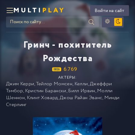
MULTI
PLAY
Войти на сайт
Гринч - похититель
Рождества
6.769
АКТЕРЫ:
Джим Керри
,
Тейлор Момсен
,
Келли
,
Джеффри
Тэмбор
,
Кристин Барански
,
Билл Ирвин
,
Молли
Шеннон
,
Клинт Ховард
,
Джош Райан Эванс
,
Минди
Стерлинг