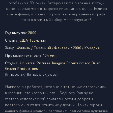
особенно в 3D-очках! Актерская игра была на высоте, и
сюжет держал меня в напряжении до самого конца. Если вы
ищете фильм, который погрузит вас в мир кинематографа,
то это отличный выбор. Не пропустите!
Год выпуска:
2000
Страна:
США
,
Германия
Жанр:
Фильмы
/
Семейный
/
Фентези
/
2000
/
Комедия
Продолжительность:
104 мин.
Студия:
Universal Pictures
,
Imagine Entertainment
,
Brian
Grazer Productions
{kinopoisk} {kinopoisk_vote}
Написал он роботов, которые в тот же миг отправились
выполнять его коварный план. Бедному Гринчу не
хватало человеческой привязанности и доброты,
поэтому он пытался отнять их у других. Но как героям
нашего фильма удалось расплавить лед сердца чудовища