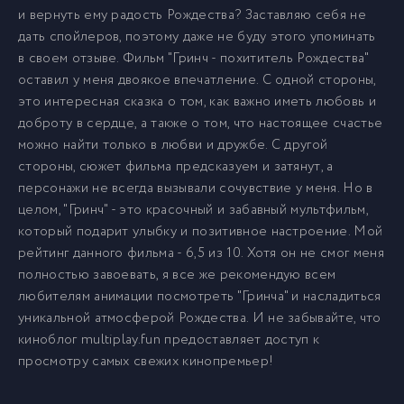
и вернуть ему радость Рождества? Заставляю себя не
дать спойлеров, поэтому даже не буду этого упоминать
в своем отзыве. Фильм "Гринч - похититель Рождества"
оставил у меня двоякое впечатление. С одной стороны,
это интересная сказка о том, как важно иметь любовь и
доброту в сердце, а также о том, что настоящее счастье
можно найти только в любви и дружбе. С другой
стороны, сюжет фильма предсказуем и затянут, а
персонажи не всегда вызывали сочувствие у меня. Но в
целом, "Гринч" - это красочный и забавный мультфильм,
который подарит улыбку и позитивное настроение. Мой
рейтинг данного фильма - 6,5 из 10. Хотя он не смог меня
полностью завоевать, я все же рекомендую всем
любителям анимации посмотреть "Гринча" и насладиться
уникальной атмосферой Рождества. И не забывайте, что
киноблог multiplay.fun предоставляет доступ к
просмотру самых свежих кинопремьер!