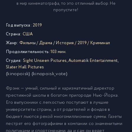
в мир кинематографа, то это отличный выбор. Не
пропустите!
Год выпуска:
2019
Страна:
США
Жанр:
Фильмы
/
Драма
/
История
/
2019
/
Криминал
Продолжительность:
103 мин.
Студия:
Sight Unseen Pictures
,
Automatik Entertainment
,
Slater Hall Pictures
{kinopoisk} {kinopoisk_vote}
Фрэнк — умный, сильный и харизматичный директор
престижной школы в богатом пригороде Нью-Йорка.
Его выпускники с легкостью поступают в лучшие
университеты страны, а от родителей и фондов в
бюджет льются рекой многомиллионные суммы. Газеты
пестрят его фотографиями в компании со знаменитыми
политиками и спортсменами, да и сам он ведет