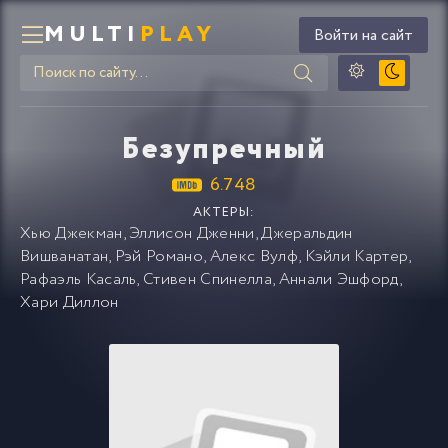
MULTI
PLAY
Войти на сайт
Безупречный
6.748
АКТЕРЫ:
Хью Джекман
,
Эллисон Дженни
,
Джеральдин
Вишванатан
,
Рэй Романо
,
Алекс Вулф
,
Кэйли Картер
,
Рафаэль Касаль
,
Стивен Спинелла
,
Аннали Эшфорд
,
Хари Диллон