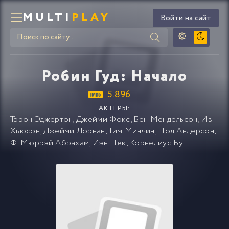
MULTI
PLAY
Войти на сайт
Робин Гуд: Начало
5.896
АКТЕРЫ:
Тэрон Эджертон
,
Джейми Фокс
,
Бен Мендельсон
,
Ив
Хьюсон
,
Джейми Дорнан
,
Тим Минчин
,
Пол Андерсон
,
Ф. Мюррэй Абрахам
,
Иэн Пек
,
Корнелиус Бут