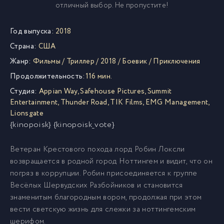
отличный выбор. Не пропустите!
Год выпуска:
2018
Страна:
США
Жанр:
Фильмы
/
Триллер
/
2018
/
Боевик
/
Приключения
Продолжительность:
116 мин.
Студия:
Appian Way
,
Safehouse Pictures
,
Summit
Entertainment
,
Thunder Road
,
TIK Films
,
EMG Management
,
Lionsgate
{kinopoisk} {kinopoisk_vote}
Ветеран Крестового похода лорд Робин Локсли
возвращается в родной город Ноттингем и видит, что он
погряз в коррупции. Робин присоединяется к группе
Весёлых Шервудских Разбойников и становится
знаменитым благородным вором, продолжая при этом
вести светскую жизнь для слежки за ноттингемским
шерифом.