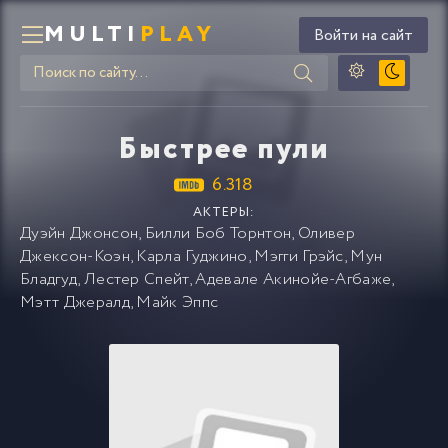
MULTI
PLAY
Войти на сайт
Быстрее пули
6.318
АКТЕРЫ:
Дуэйн Джонсон
,
Билли Боб Торнтон
,
Оливер
Джексон-Коэн
,
Карла Гуджино
,
Мэгги Грэйс
,
Мун
Бладгуд
,
Лестер Спейт
,
Адевале Акинойе-Агбаже
,
Мэтт Джералд
,
Майк Эппс