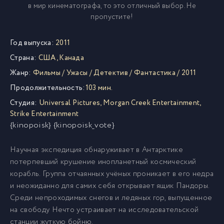
в мир кинематографа, то это отличный выбор. Не
пропустите!
Год выпуска:
2011
Страна:
США
,
Канада
Жанр:
Фильмы
/
Ужасы
/
Детектив
/
Фантастика
/
2011
Продолжительность:
103 мин.
Студия:
Universal Pictures
,
Morgan Creek Entertainment
,
Strike Entertainment
{kinopoisk} {kinopoisk_vote}
Научная экспедиция обнаруживает в Антарктике
потерпевший крушение инопланетный космический
корабль. Группа отчаянных учёных проникает в его недра
и неожиданно для самих себя открывает ящик Пандоры.
Среди непроходимых снегов и ледяных гор, выпущенное
на свободу Нечто устраивает на исследовательской
станции жуткую бойню.