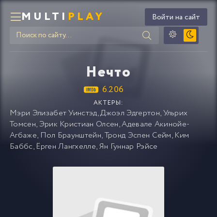
MULTI
PLAY
Войти на сайт
Нечто
6.206
АКТЕРЫ:
Мэри Элизабет Уинстэд
,
Джоэл Эдгертон
,
Ульрих
Томсен
,
Эрик Кристиан Олсен
,
Адевале Акинойе-
Агбаже
,
Пол Браунштейн
,
Тронд Эспен Сейм
,
Ким
Баббс
,
Ёрген Лангхелле
,
Ян Гуннар Рэйсе