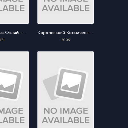
Мастера Меча Онлайн: Прогрессив — Ария в беззвёздной ночи
Королевский Космический Корпус: Крылья Хоннеамиз
021
2005