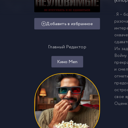
{kinop
. Я – 
разоча
Добавить в избранное
интере
охваче
сдават
Главный Редактор
Их зад
Войну.
Кино Men
прекра
и смел
отмети
предос
острос
свое в
Оценка