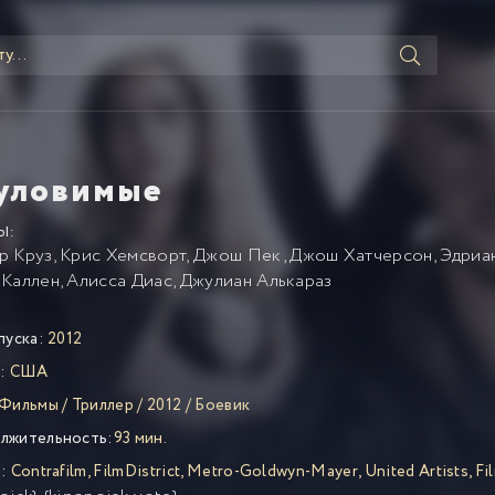
уловимые
Ы:
р Круз
,
Крис Хемсворт
,
Джош Пек
,
Джош Хатчерсон
,
Эдриа
 Каллен
,
Алисса Диас
,
Джулиан Алькараз
пуска:
2012
:
США
Фильмы
/
Триллер
/
2012
/
Боевик
лжительность:
93 мин.
:
Contrafilm
,
FilmDistrict
,
Metro-Goldwyn-Mayer
,
United Artists
,
Fi