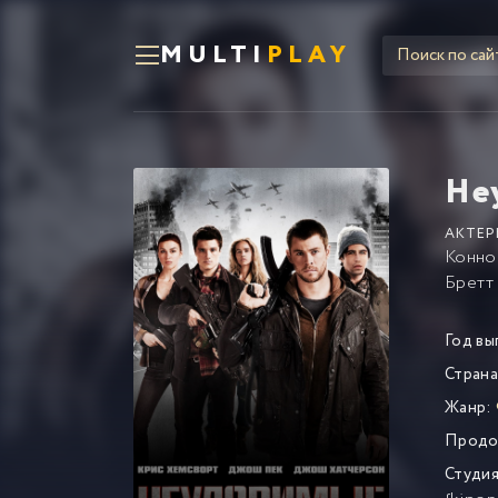
MULTI
PLAY
Не
АКТЕР
Конно
Бретт
Год вы
Страна
Жанр:
Продо
Студия