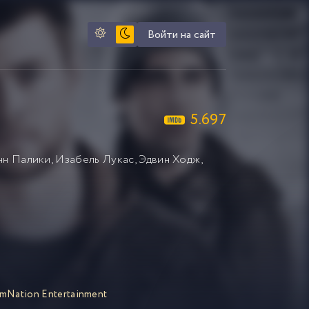
Войти на сайт
5.697
нн Палики
,
Изабель Лукас
,
Эдвин Ходж
,
lmNation Entertainment