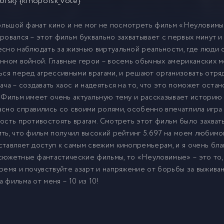
oisk} {kinopoisk_vote}
большой фанат кино и не мог не посмотреть фильм «Неуловимы
ровался – этот фильм буквально захватывает с первых минут и
сно наблюдать за жизнью виртуальной реальности, где люди с
нном войной. Главные герои – восемь обычных американских 
ься перед агрессивными врагами, и решают организовать отря
ача – создавать хаос и надеяться на то, что это поможет ос
 Фильм имеет очень актуальную тему и рассказывает историю
сно справились со своими ролями, особенно впечатлила игра 
ость противостоять врагам. Смотреть этот фильм было захва
ть, что фильм получил высокий рейтинг 5.697 на моем любимом 
тавляет доступ к самым свежим кинопремьерам, и я очень бла
южетные фантастические фильмы, то «Неуловимые» – это то,
ремя и почувствуйте азарт и напряжение от борьбы за выживани
 фильма от меня – 10 из 10!