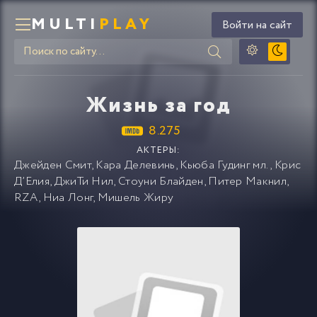
MULTI
PLAY
Войти на сайт
Жизнь за год
8.275
АКТЕРЫ:
Джейден Смит
,
Кара Делевинь
,
Кьюба Гудинг мл.
,
Крис
Д’Елия
,
ДжиТи Нил
,
Стоуни Блайден
,
Питер Макнил
,
RZA
,
Ниа Лонг
,
Мишель Жиру