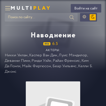
MULTI
PLAY
Войти на сайт
Наводнение
6.5
АКТЕРЫ:
Никки Уилан
,
Каспер Ван Дин
,
Луис Мэндилор
,
Деванни Пинн
,
Рэнди Уэйн
,
Райан Френсис
,
Ким
ДеЛонги
,
Майк Фергюсон
,
Беар Уильямс
,
Келли Б.
Джонс