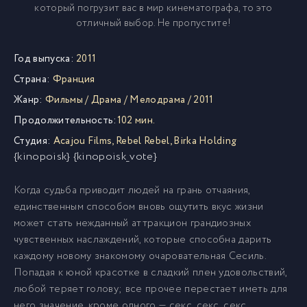
который погрузит вас в мир кинематографа, то это
отличный выбор. Не пропустите!
Год выпуска:
2011
Страна:
Франция
Жанр:
Фильмы
/
Драма
/
Мелодрама
/
2011
Продолжительность:
102 мин.
Студия:
Acajou Films
,
Rebel Rebel
,
Birka Holding
{kinopoisk} {kinopoisk_vote}
Когда судьба приводит людей на грань отчаяния,
единственным способом вновь ощутить вкус жизни
может стать нежданный аттракцион грандиозных
чувственных наслаждений, которые способна дарить
каждому новому знакомому очаровательная Сесиль.
Попадая к юной красотке в сладкий плен удовольствий,
любой теряет голову; все прочее перестает иметь для
него значение, кроме одного — секс, секс, секс…