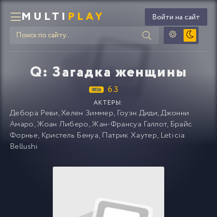
MULTI
PLAY
Войти на сайт
Q: Загадка женщины
6.3
АКТЕРЫ:
Дебора Реви
,
Хелен Зиммер
,
Гоуэн Диди
,
Джонни
Амаро
,
Жоан Либеро
,
Жан-Франсуа Галлот
,
Брайс
Форнье
,
Кристель Бенуа
,
Патрик Хаутер
,
Leticia
Bellushi