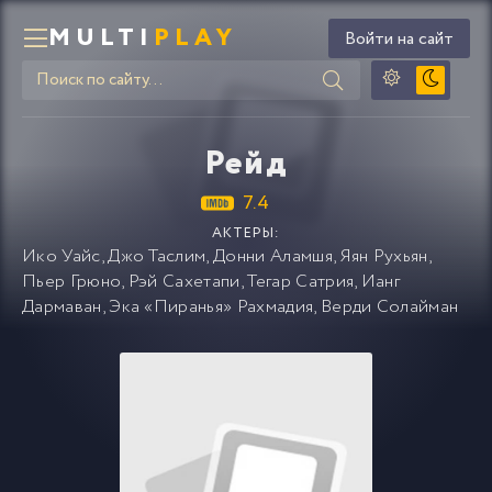
MULTI
PLAY
Войти на сайт
Рейд
7.4
АКТЕРЫ:
Ико Уайс
,
Джо Таслим
,
Донни Аламшя
,
Яян Рухьян
,
Пьер Грюно
,
Рэй Сахетапи
,
Тегар Сатрия
,
Ианг
Дармаван
,
Эка «Пиранья» Рахмадия
,
Верди Солайман