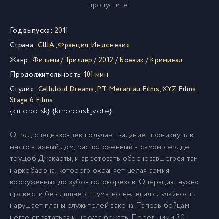
пропустите!
Год выпуска:
2011
Страна:
США
,
Франция
,
Индонезия
Жанр:
Фильмы
/
Триллер
/
2012
/
Боевик
/
Криминал
Продолжительность:
101 мин.
Студия:
Celluloid Dreams
,
PT. Merantau Films
,
XYZ Films
,
Stage 6 Films
{kinopoisk} {kinopoisk_vote}
Отряд спецназовцев получает задание проникнуть в
многоэтажный дом, расположенный в самом сердце
трущоб Джакарты, и арестовать обосновавшегося там
наркобарона, которого охраняет целая армия
вооруженных до зубов головорезов. Операцию нужно
провести без лишнего шума, но нелепая случайность
нарушает планы служителей закона. Теперь бойцам
негде спрятаться и некуда бежать. Перед ними 30