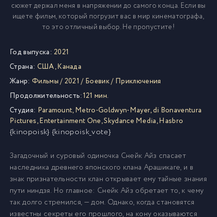
сюжет держал меня в напряжении до самого конца. Если вы
ищете фильм, который погрузит вас в мир кинематографа,
то это отличный выбор. Не пропустите!
Год выпуска:
2021
Страна:
США
,
Канада
Жанр:
Фильмы
/
2021
/
Боевик
/
Приключения
Продолжительность:
121 мин.
Студия:
Paramount
,
Metro-Goldwyn-Mayer
,
di Bonaventura
Pictures
,
Entertainment One
,
Skydance Media
,
Hasbro
{kinopoisk} {kinopoisk_vote}
Загадочный и суровый одиночка Снейк Айз спасает
наследника древнего японского клана Арашикаге, и в
знак признательности клан открывает ему тайные знания
пути ниндзя. Но главное: Снейк Айз обретает то, к чему
так долго стремился, — дом. Однако, когда становятся
известны секреты его прошлого, на кону оказываются