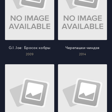
G.I. Joe: Бросок кобры
Черепашки-ниндзя
2009
2014