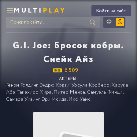
MULTI
PLAY
Войти на сайт
G.I. Joe: Бросок кобры.
Снейк Айз
6.509
АКТЕРЫ:
Генри Голдинг
,
Эндрю Кодзи
,
Урсула Корберо
,
Харука
Абэ
,
Такэхиро Хира
,
Питер Менса
,
Самуэль Финци
,
Самара Уивинг
,
Эри Исида
,
Ико Уайс