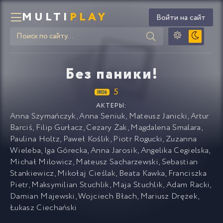
MULTI
PLAY
Войти на сайт
Без паники!
5
АКТЕРЫ:
Anna Szymańczyk
,
Anna Seniuk
,
Mateusz Janicki
,
Artur
Barciś
,
Filip Gurłacz
,
Cezary Żak
,
Magdalena Smalara
,
Paulina Holtz
,
Paweł Koślik
,
Piotr Rogucki
,
Zuzanna
Wieleba
,
Iga Górecka
,
Anna Jarosik
,
Angelika Cegielska
,
Michał Milowicz
,
Mateusz Sacharzewski
,
Sebastian
Stankiewicz
,
Mikołaj Cieślak
,
Beata Kawka
,
Franciszka
Pietr
,
Maksymilian Stuchlik
,
Maja Stuchlik
,
Adam Racki
,
Damian Majewski
,
Wojciech Błach
,
Mariusz Drężek
,
Łukasz Ciechański