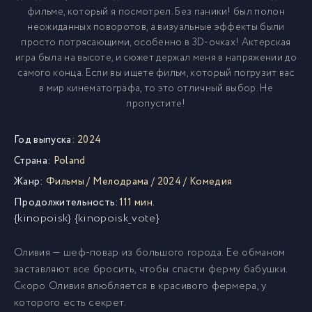
фильме, который я посмотрел. Без паники! был полон
неожиданных поворотов, а визуальные эффекты были
просто потрясающими, особенно в 3D-очках! Актерская
игра была на высоте, и сюжет держал меня в напряжении до
самого конца. Если вы ищете фильм, который погрузит вас
в мир кинематографа, то это отличный выбор. Не
пропустите!
Год выпуска:
2024
Страна:
Poland
Жанр:
Фильмы
/
Мелодрама
/
2024
/
Комедия
Продолжительность:
111 мин.
{kinopoisk} {kinopoisk_vote}
Оливия — шеф-повар из большого города. Ее обманом
заставляют все бросить, чтобы спасти ферму бабушки.
Скоро Оливия влюбляется в красивого фермера, у
которого есть секрет.