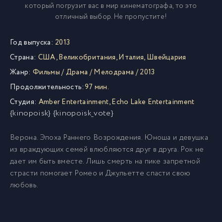
который погрузит вас в мир кинематографа, то это
отличный выбор. Не пропустите!
Год выпуска:
2013
Страна:
США
,
Великобритания
,
Италия
,
Швейцария
Жанр:
Фильмы
/
Драма
/
Мелодрама
/
2013
Продолжительность:
97 мин.
Студия:
Amber Entertainment
,
Echo Lake Entertainment
{kinopoisk} {kinopoisk_vote}
Верона. Эпоха Раннего Возрождения. Юноша и девушка
из враждующих семей влюбляются друг в друга. Рок не
дает им быть вместе. Лишь смерть на пике запретной
страсти помогает Ромео и Джульетте спасти свою
любовь.