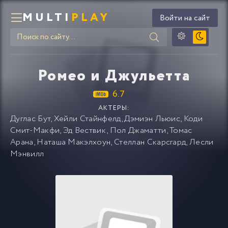
MULTI
PLAY
Войти на сайт
Ромео и Джульетта
6.7
АКТЕРЫ:
Дуглас Бут
,
Хейли Стайнфелд
,
Дэмиэн Льюис
,
Коди
Смит-Макфи
,
Эд Вествик
,
Пол Джаматти
,
Томас
Арана
,
Наташа Макэлхоун
,
Стеллан Скарсгард
,
Лесли
Мэнвилл