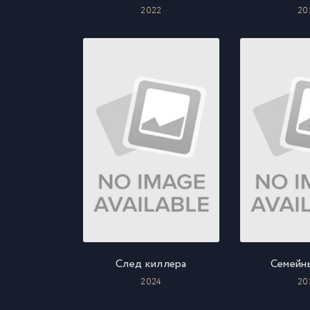
2022
20
След киллера
Семейн
2024
20