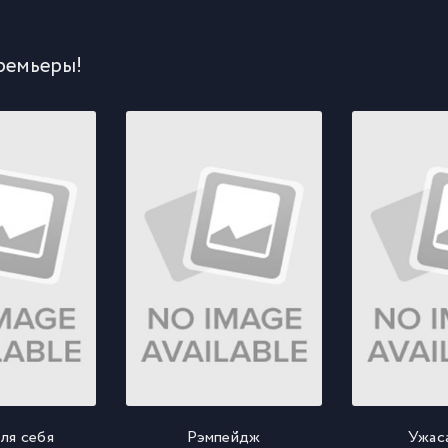
ремьеры!
ля себя
Рэмпейдж
Ужас