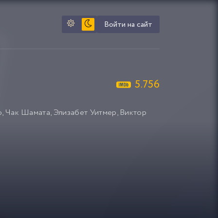
Войти на сайт
5.756
о
,
Чак Шамата
,
Элизабет Уитмер
,
Виктор