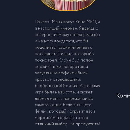
Привет! Меня зовут Кино MEN, и
я настоящий киноман. Я всегда с
нетерпением жду новых релизов
и не могу дождаться, чтобы
поделиться своим мнением о
последнем фильме, который я
посмотрел. Клоун был полон
неожиданных поворотов, а
визуальные эффекты были
просто потрясающими,
особенно в 3D-очках! Актерская
игра была на высоте, и сюжет
Комм
держал меня в напряжении до
самого конца. Если вы ищете
фильм, который погрузит вас в
мир кинематографа, то это
отличный выбор. Не пропустите!