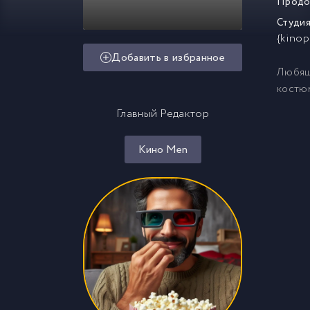
Продо
Студия
{kinop
Добавить в избранное
Любящи
костюм
Главный Редактор
Кино Men