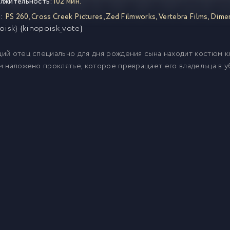
лжительность:
102 мин.
:
PS 260
,
Cross Creek Pictures
,
Zed Filmworks
,
Vertebra Films
,
Dimen
oisk} {kinopoisk_vote}
й отец специально для дня рождения сына находит костюм кло
 наложено проклятье, которое превращает его владельца в у