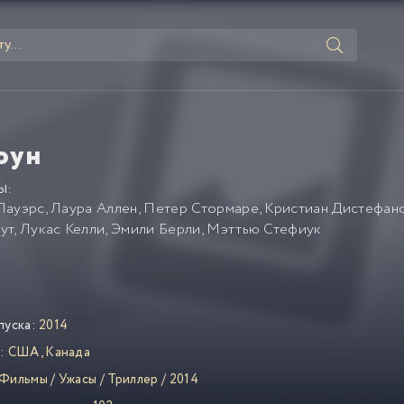
оун
Ы:
Пауэрс
,
Лаура Аллен
,
Петер Стормаре
,
Кристиан Дистефан
ут
,
Лукас Келли
,
Эмили Берли
,
Мэттью Стефиук
пуска:
2014
:
США
,
Канада
Фильмы
/
Ужасы
/
Триллер
/
2014