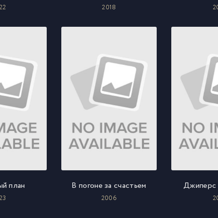
22
2018
2
ый план
В погоне за счастьем
Джиперс 
23
2006
2