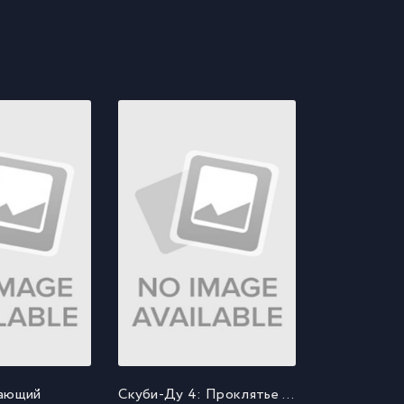
ающий
Скуби-Ду 4: Проклятье озерного монстра