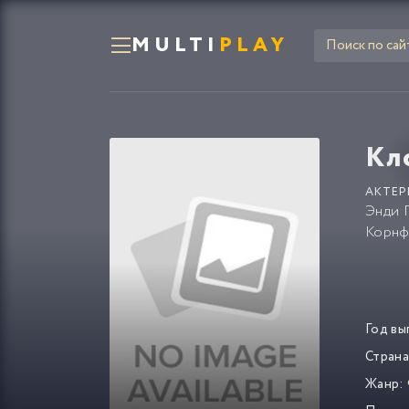
MULTI
PLAY
Кл
АКТЕР
Энди 
Корнф
Год вы
Страна
Жанр: