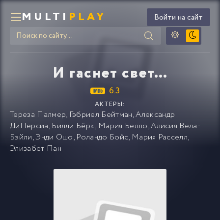
MULTI
PLAY
Войти на сайт
И гаснет свет…
6.3
АКТЕРЫ:
Тереза Палмер
,
Гэбриел Бейтман
,
Александр
ДиПерсиа
,
Билли Бёрк
,
Мария Белло
,
Алисия Вела-
Бэйли
,
Энди Ошо
,
Роландо Бойс
,
Мария Расселл
,
Элизабет Пан