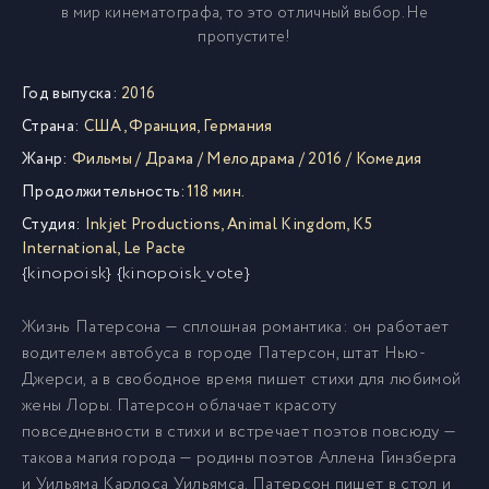
в мир кинематографа, то это отличный выбор. Не
пропустите!
Год выпуска:
2016
Страна:
США
,
Франция
,
Германия
Жанр:
Фильмы
/
Драма
/
Мелодрама
/
2016
/
Комедия
Продолжительность:
118 мин.
Студия:
Inkjet Productions
,
Animal Kingdom
,
K5
International
,
Le Pacte
{kinopoisk} {kinopoisk_vote}
Жизнь Патерсона — сплошная романтика: он работает
водителем автобуса в городе Патерсон, штат Нью-
Джерси, а в свободное время пишет стихи для любимой
жены Лоры. Патерсон облачает красоту
повседневности в стихи и встречает поэтов повсюду —
такова магия города — родины поэтов Аллена Гинзберга
и Уильяма Карлоса Уильямса. Патерсон пишет в стол и