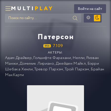
MULTI
PLAY
Войти на сайт
Патерсон
7.109
АКТЕРЫ:
Адам Драйвер
,
Голшифте Фарахани
,
Нелли
,
Ризван
Манжи
,
Доминик Лириано
,
Джейден Майкл
,
Бэрри
Шебака Хенли
,
Тревор Пархэм
,
Трой Пархэм
,
Брайан
МакКарти