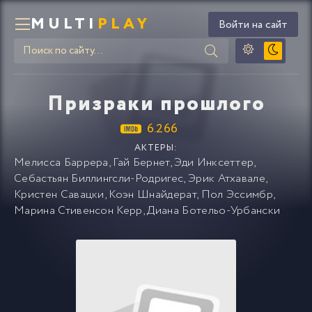
MULTI
PLAY
Войти на сайт
Призраки прошлого
6.266
АКТЕРЫ:
Мелисса Баррера
,
Гай Бернет
,
Эди Инксеттер
,
Себастьян Биллингсли-Родригес
,
Эрик Атхавале
,
Кристен Савацки
,
Коэн Шнайдерат
,
Пол Эссимбр
,
Марина Стивенсон Керр
,
Диана Ботельо-Урбански