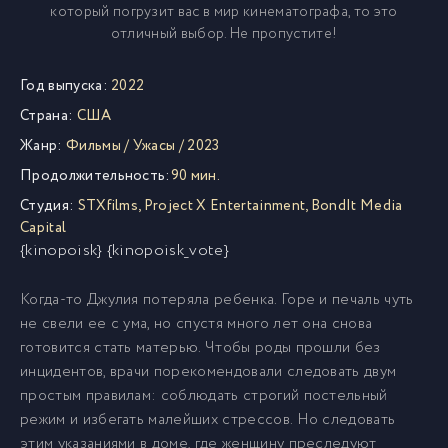
который погрузит вас в мир кинематографа, то это
отличный выбор. Не пропустите!
Год выпуска:
2022
Страна:
США
Жанр:
Фильмы
/
Ужасы
/
2023
Продолжительность:
90 мин.
Студия:
STXfilms
,
Project X Entertainment
,
BondIt Media
Capital
{kinopoisk} {kinopoisk_vote}
Когда-то Джулия потеряла ребенка. Горе и печаль чуть
не свели ее с ума, но спустя много лет она снова
готовится стать матерью. Чтобы роды прошли без
инцидентов, врачи порекомендовали следовать двум
простым правилам: соблюдать строгий постельный
режим и избегать малейших стрессов. Но следовать
этим указаниями в доме, где женщину преследуют