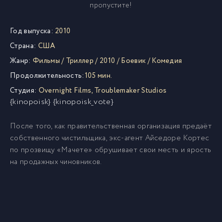
пропустите!
Год выпуска:
2010
Страна:
США
Жанр:
Фильмы
/
Триллер
/
2010
/
Боевик
/
Комедия
Продолжительность:
105 мин.
Студия:
Overnight Films
,
Troublemaker Studios
{kinopoisk} {kinopoisk_vote}
После того, как правительственная организация предаёт
собственного чистильщика, экс-агент Айседоре Кортес
по прозвищу «Мачете» обрушивает свои месть и ярость
на продажных чиновников.