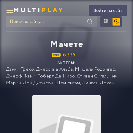
MULTI
PLAY
Войти на сайт
Мачете
6.335
АКТЕРЫ:
Дэнни Трехо
,
Джессика Альба
,
Мишель Родригес
,
Джефф Фэйи
,
Роберт Де Ниро
,
Стивен Сигал
,
Чич
Марин
,
Дон Джонсон
,
Шей Уигэм
,
Линдси Лохан