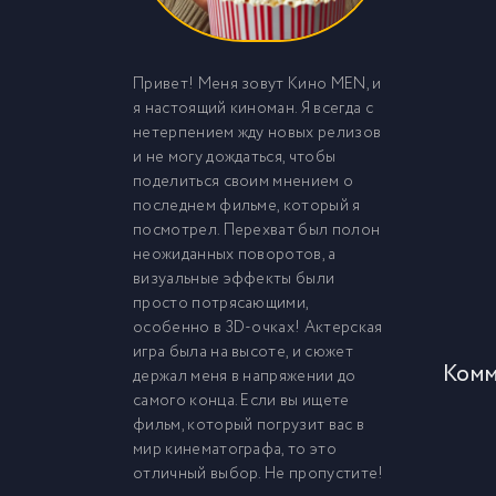
Привет! Меня зовут Кино MEN, и
я настоящий киноман. Я всегда с
нетерпением жду новых релизов
и не могу дождаться, чтобы
поделиться своим мнением о
последнем фильме, который я
посмотрел. Перехват был полон
неожиданных поворотов, а
визуальные эффекты были
просто потрясающими,
особенно в 3D-очках! Актерская
игра была на высоте, и сюжет
Комм
держал меня в напряжении до
самого конца. Если вы ищете
фильм, который погрузит вас в
мир кинематографа, то это
отличный выбор. Не пропустите!