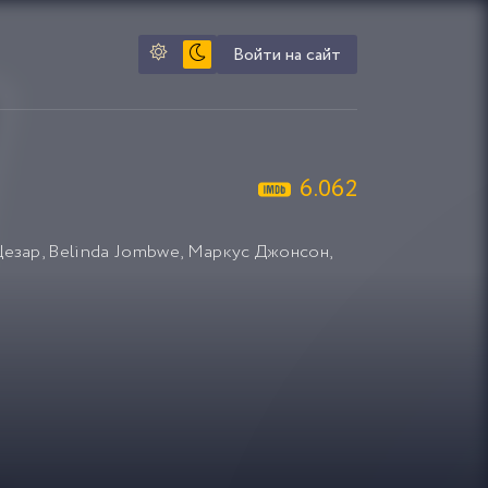
Войти на сайт
6.062
Цезар
,
Belinda Jombwe
,
Маркус Джонсон
,