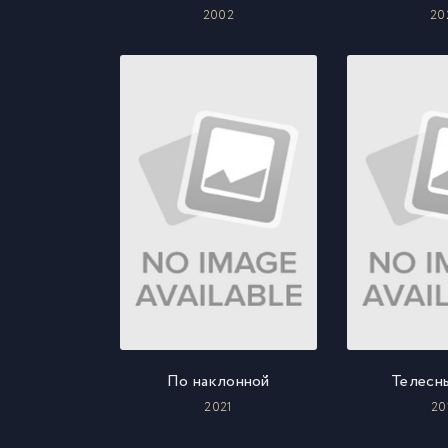
2002
20
По наклонной
Телесн
2021
20