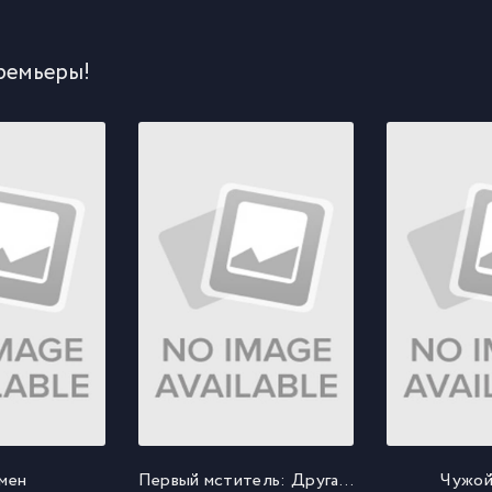
ремьеры!
мен
Первый мститель: Другая война
Чужой