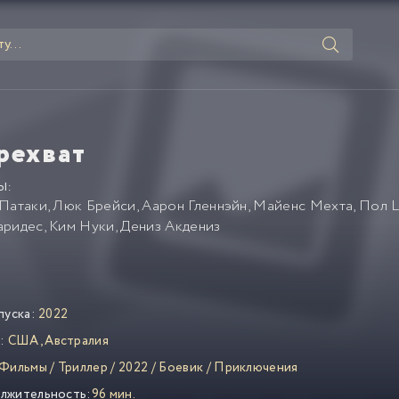
рехват
Ы:
 Патаки
,
Люк Брейси
,
Аарон Гленнэйн
,
Майенс Мехта
,
Пол 
аридес
,
Ким Нуки
,
Дениз Акдениз
пуска:
2022
:
США
,
Австралия
Фильмы
/
Триллер
/
2022
/
Боевик
/
Приключения
лжительность:
96 мин.