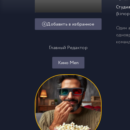
Студия
{kinop
Добавить в избранное
Один а
одновр
команд
Главный Редактор
Кино Men