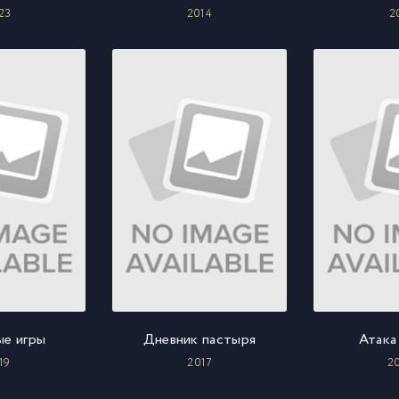
23
2014
2
ые игры
Дневник пастыря
Атака
19
2017
2