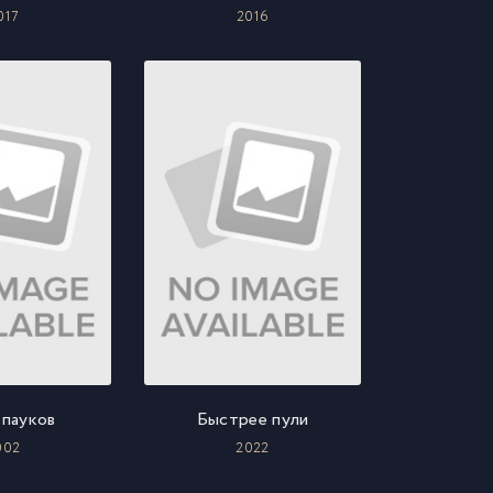
017
2016
 пауков
Быстрее пули
002
2022