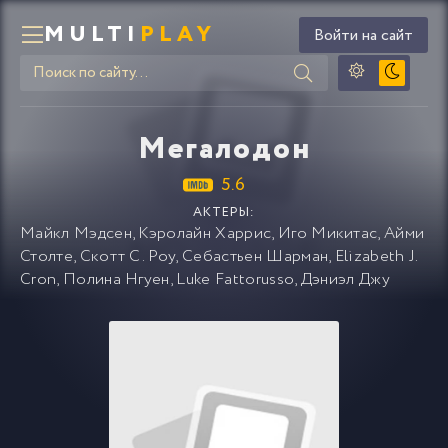
MULTI
PLAY
Войти на сайт
Мегалодон
5.6
АКТЕРЫ:
Майкл Мэдсен
,
Кэролайн Харрис
,
Иго Микитас
,
Айми
Столте
,
Скотт С. Роу
,
Себастьен Шарман
,
Elizabeth J.
Cron
,
Полина Нгуен
,
Luke Fattorusso
,
Дэниэл Джу