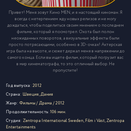
Привет! Меня зовут Кино MEN, и я настоящий киноман. Я
всегда с нетерпением жду новых релизов и не могу
дождаться, чтобы поделиться своим мнением о последнем
фильме, который я посмотрел. Охота был полон
неожиданных поворотов, а визуальные эффекты были
просто потрясающими, особенно в 3D-очках! Актерская
игра была на высоте, и сюжет держал меня в напряжении до
самого конца. Если вы ищете фильм, который погрузит вас
в мир кинематографа, то это отличный выбор. Не
пропустите!
Год выпуска:
2012
Страна:
Швеция
,
Дания
Жанр:
Фильмы
/
Драма
/
2012
Продолжительность:
106 мин.
Студия:
Zentropa International Sweden
,
Film i Väst
,
Zentropa
Entertainments