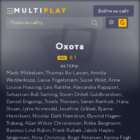
MULTI
PLAY
Войти на сайт
Охота
8.1
АКТЕРЫ:
Mads Mikkelsen
,
Thomas Bo Larsen
,
Annika
Wedderkopp
,
Lasse Fogelstrøm
,
Susse Wold
,
Anne
Louise Hassing
,
Lars Ranthe
,
Alexandra Rapaport
,
Sebastian Bull Sarning
,
Steen Ordell Guldbrandsen
,
Daniel Engstrup
,
Troels Thorsen
,
Søren Rønholt
,
Hana
Shuan
,
Jytte Kvinesdal
,
Josefine Gråbøl
,
Bjarne
Henriksen
,
Nicolai Dahl Hamilton
,
Øyvind Hagen-
Traberg
,
Allan Wibor Christensen
,
Rikke Bergmann
,
Rasmus Lind Rubin
,
Frank Rubæk
,
Jakob Højlev
Jørgensen
,
Nina Christrup
,
Birgit Petersen
,
Karina Fogh