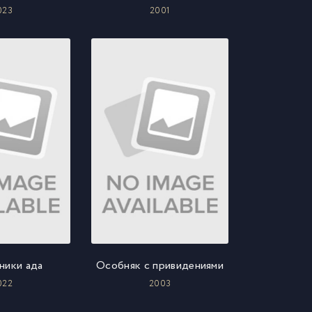
023
2001
ники ада
Особняк с привидениями
022
2003