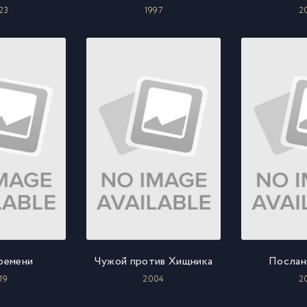
23
1997
2
времени
Чужой против Хищника
Послан
19
2004
2