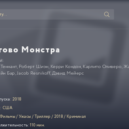
гово Монстра
Ы:
 Теннант
,
Роберт Шиэн
,
Керри Кондон
,
Карлито Оливеро
,
Жа
йн Бар
,
Jacob Resnikoff
,
Дэвид Мейерс
пуска:
2018
:
США
Фильмы
/
Ужасы
/
Триллер
/
2018
/
Криминал
лжительность:
110 мин.