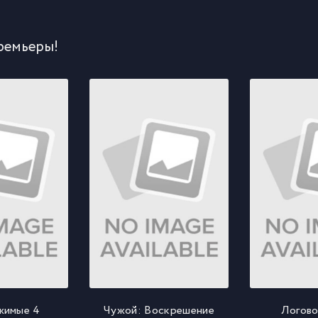
ремьеры!
жимые 4
Чужой: Воскрешение
Логово