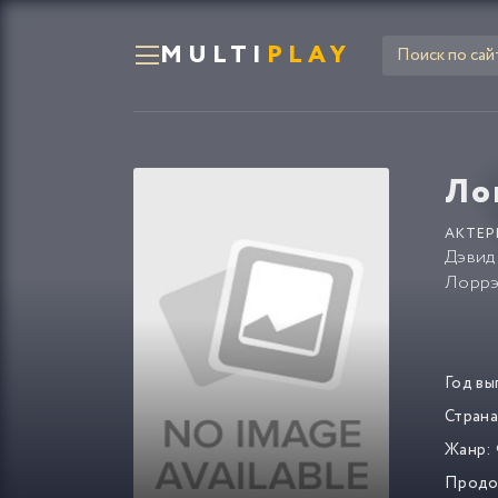
MULTI
PLAY
Ло
АКТЕР
Дэвид
Лоррэ
Год вы
Страна
Жанр:
Продо