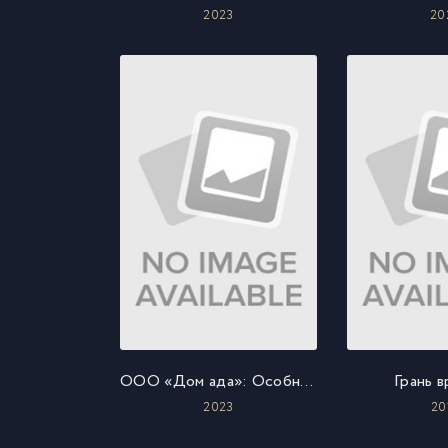
2023
20
ООО «Дом ада»: Особняк Кармайклов
Грань 
2023
20