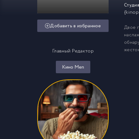
Студия
{kinop
Добавить в избранное
Двое п
наслаж
обнару
жесток
Главный Редактор
Кино Men