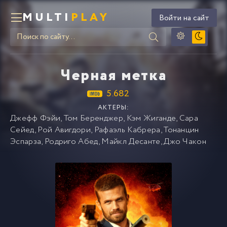
MULTI
PLAY
Войти на сайт
Черная метка
5.682
АКТЕРЫ:
Джефф Фэйи
,
Том Беренджер
,
Кэм Жиганде
,
Сара
Сейед
,
Рой Авигдори
,
Рафаэль Кабрера
,
Тонанцин
Эспарза
,
Родриго Абед
,
Майкл Десанте
,
Джо Чакон