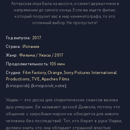
Актерская игра была на высоте, и сюжет держал меня в
напряжении до самого конца. Если вы ищете фильм,
который погрузит вас в мир кинематографа, то это
отличный выбор. Не пропустите!
Год выпуска:
2017
Страна:
Испания
Жанр:
Фильмы
/
Ужасы
/
2017
Продолжительность:
105 мин.
Студия:
Film Factory
,
Orange
,
Sony Pictures International
Productions
,
TVE
,
Apaches Films
{kinopoisk} {kinopoisk_vote}
Уиджи — это доска для спиритических сеансов вызова
душ умерших. Ее называют доской Дьявола, потому что
общение с загробным миром не обходится для живого
человека без последствий. Тот, кто берет в руки Уиджи,
должен знать, что она обладает страшной властью