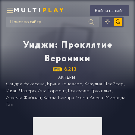
MULTI
PLAY
Войти на сайт
Уиджи: Проклятие
Вероники
6.213
АКТЕРЫ:
Сандра Эскасена
,
Бруна Гонсалес
,
Клаудия Плейсер
,
Иван Чаверо
,
Ана Торрент
,
Консуэло Трухильо
,
Анхела Фабиан
,
Карла Кампра
,
Чема Адева
,
Миранда
Гас