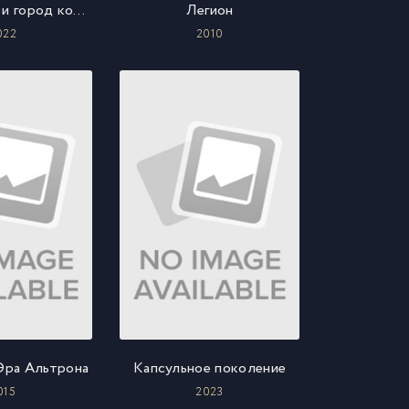
Пёс-самурай и город кошек
Легион
022
2010
Эра Альтрона
Капсульное поколение
015
2023