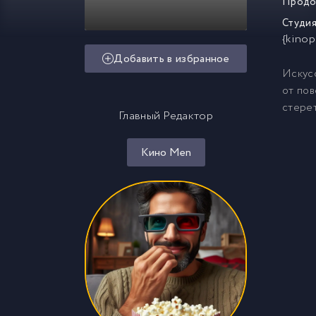
Продо
Студия
{kinop
Добавить в избранное
Искусс
от пов
стерет
Главный Редактор
Кино Men