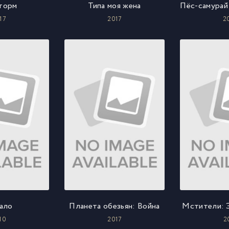
торм
Типа моя жена
17
2017
2
ало
Планета обезьян: Война
Мстители: 
10
2017
2