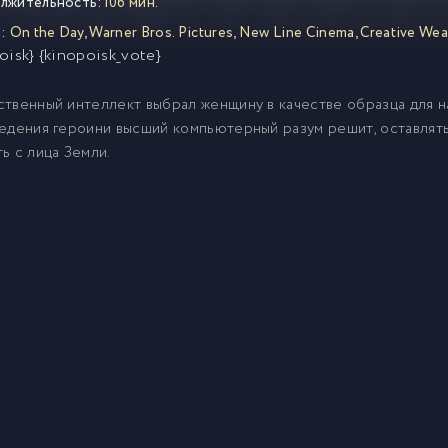
лжительность:
106 мин.
:
On the Day
,
Warner Bros. Pictures
,
New Line Cinema
,
Creative Wea
oisk} {kinopoisk_vote}
твенный интеллект выбрал женщину в качестве образца для н
едения героини высший компьютерный разум решит, оставлят
ь с лица Земли.