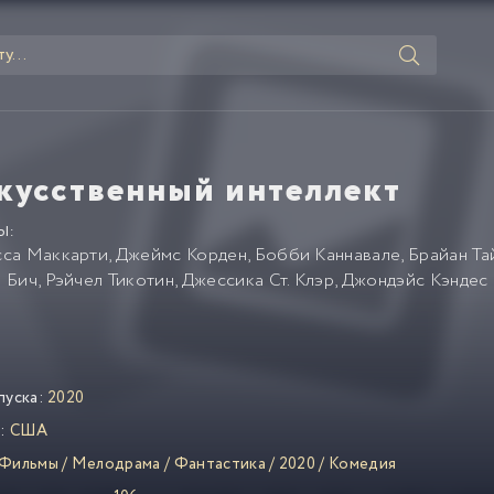
кусственный интеллект
Ы:
са Маккарти
,
Джеймс Корден
,
Бобби Каннавале
,
Брайан Та
 Бич
,
Рэйчел Тикотин
,
Джессика Ст. Клэр
,
Джондэйс Кэндес
пуска:
2020
:
США
Фильмы
/
Мелодрама
/
Фантастика
/
2020
/
Комедия