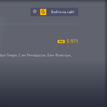
Войти на сайт
5.971
йри Генри
,
Сэм Ричардсон
,
Бен Фэлкоун
,