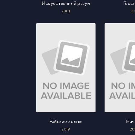
Искусственный разум
Геош
2001
20
Райские холмы
Нач
2019
20