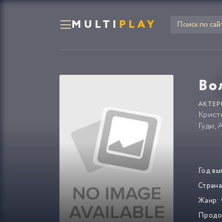
MULTI
PLAY
Во
АКТЕР
Крист
Гуди
,
А
Год вы
Страна
Жанр:
Продо