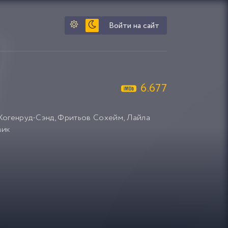
Войти на сайт
6.677
Хогенруд-Сэнд
,
Фритьов Сохейм
,
Лайла
вик