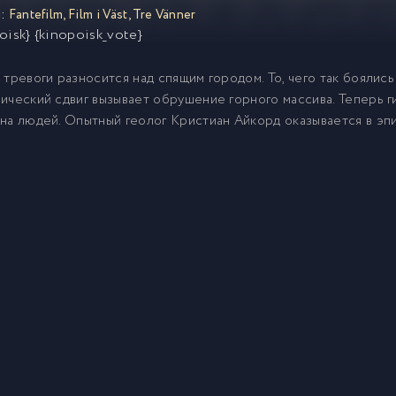
:
Fantefilm
,
Film i Väst
,
Tre Vänner
oisk} {kinopoisk_vote}
 тревоги разносится над спящим городом. То, чего так боялис
ический сдвиг вызывает обрушение горного массива. Теперь 
на людей. Опытный геолог Кристиан Айкорд оказывается в э