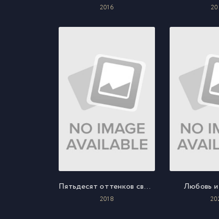
2016
20
Пятьдесят оттенков свободы
Любовь и
2018
20