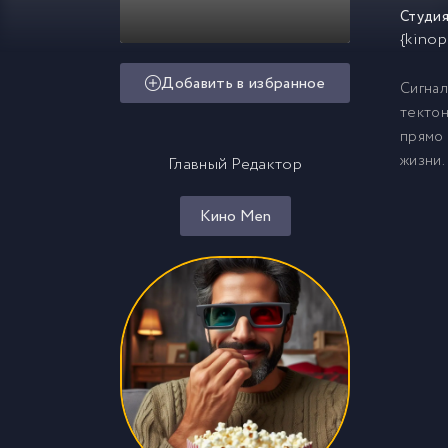
Студия
{kinop
Добавить в избранное
Сигнал
тектон
прямо 
жизни.
Главный Редактор
Кино Men