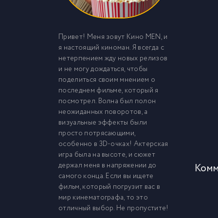
Привет! Меня зовут Кино MEN, и
я настоящий киноман. Я всегда с
нетерпением жду новых релизов
и не могу дождаться, чтобы
поделиться своим мнением о
последнем фильме, который я
посмотрел. Волна был полон
неожиданных поворотов, а
визуальные эффекты были
просто потрясающими,
особенно в 3D-очках! Актерская
игра была на высоте, и сюжет
держал меня в напряжении до
Комм
самого конца. Если вы ищете
фильм, который погрузит вас в
мир кинематографа, то это
отличный выбор. Не пропустите!