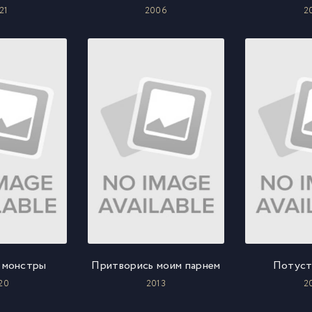
21
2006
2
 монстры
Притворись моим парнем
Потуст
20
2013
2