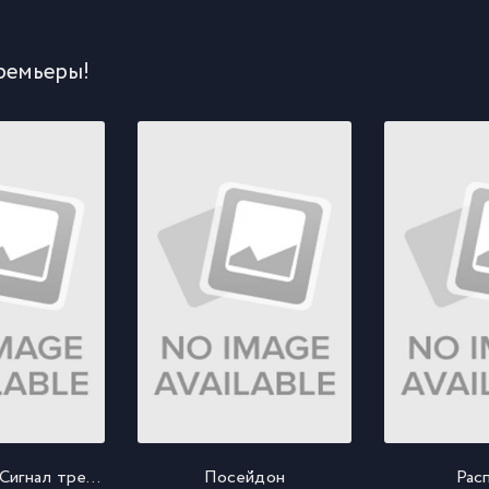
ремьеры!
Спецслужба: Сигнал тревоги
Посейдон
Рас