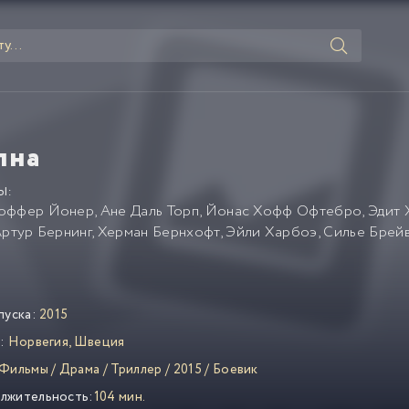
лна
Ы:
оффер Йонер
,
Ане Даль Торп
,
Йонас Хофф Офтебро
,
Эдит 
ртур Бернинг
,
Херман Бернхофт
,
Эйли Харбоэ
,
Силье Брей
пуска:
2015
:
Норвегия
,
Швеция
Фильмы
/
Драма
/
Триллер
/
2015
/
Боевик
лжительность:
104 мин.