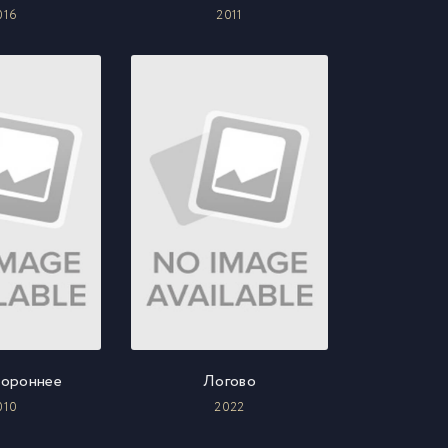
016
2011
ороннее
Логово
010
2022