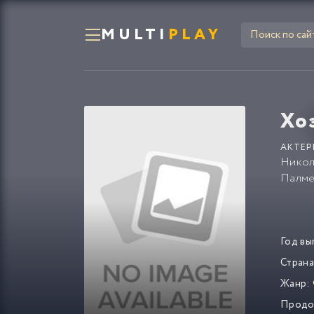
MULTI
PLAY
Хо
АКТЕР
Никол
Палм
Год вы
Страна
Жанр:
Продо