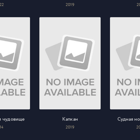
22
2019
2
и чудовище
Капкан
Судная но
14
2019
2