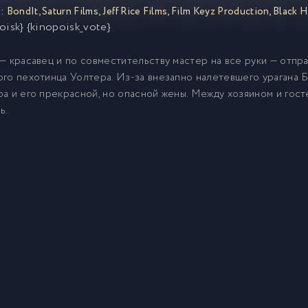
:
BondIt
,
Saturn Films
,
Jeff Rice Films
,
Film Keyz Production
,
Black H
oisk} {kinopoisk_vote}
— красавец и по совместительству мастер на все руки — отпр
го пехотинца Уолтера. Из-за внезапно налетевшего урагана Б
а и его прекрасной, но опасной жены. Между хозяином и госте
ь.