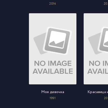
2014
20
Моя девочка
Красавица 
1991
20