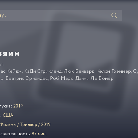
зяин
Ы:
ас Кейдж
,
КаДи Стрикленд
,
Люк Бенвард
,
Келси Грэммер
,
С
ер
,
Беатрис Эрнандес
,
Роб Марс
,
Дэнни Ле Бойер
пуска:
2019
:
США
Фильмы
/
Триллер
/
2019
лжительность:
97 мин.