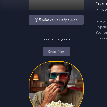
Студия
{kinop
Добавить в избранное
Бадди 
морско
Уолтер
— жизн
Главный Редактор
Кино Men