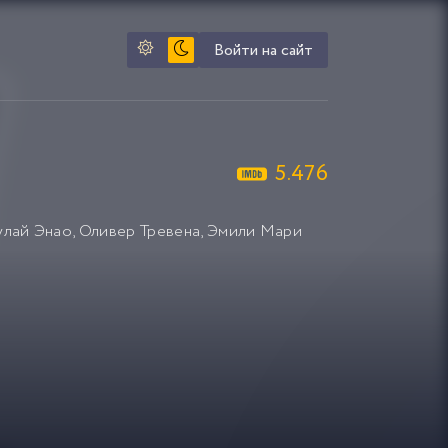
Войти на сайт
5.476
улай Энао
,
Оливер Тревена
,
Эмили Мари