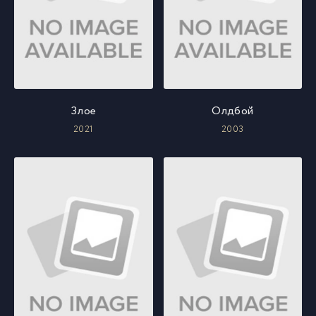
Злое
Олдбой
2021
2003