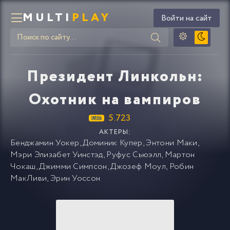
MULTI
PLAY
Войти на сайт
Президент Линкольн:
Охотник на вампиров
5.723
АКТЕРЫ:
Бенджамин Уокер
,
Доминик Купер
,
Энтони Маки
,
Мэри Элизабет Уинстэд
,
Руфус Сьюэлл
,
Мартон
Чокаш
,
Джимми Симпсон
,
Джозеф Моул
,
Робин
МакЛиви
,
Эрин Уоссон