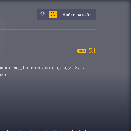
Войти на сайт
5.1
кдональд
,
Колин Эглсфилд
,
Лидия Халл
,
айн