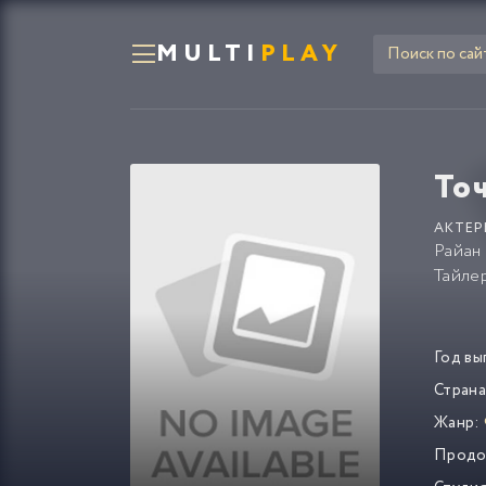
MULTI
PLAY
То
АКТЕР
Райан
Тайле
Год вы
Страна
Жанр:
Продо