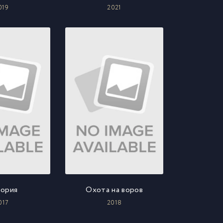
019
2021
ория
Охота на воров
017
2018