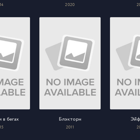
14
2020
2
 в бегах
Блэкторн
Эйф
15
2011
2