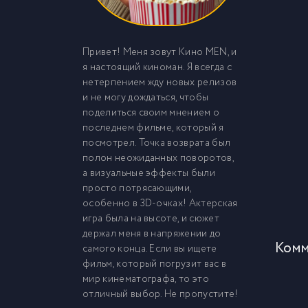
Привет! Меня зовут Кино MEN, и
я настоящий киноман. Я всегда с
нетерпением жду новых релизов
и не могу дождаться, чтобы
поделиться своим мнением о
последнем фильме, который я
посмотрел. Точка возврата был
полон неожиданных поворотов,
а визуальные эффекты были
просто потрясающими,
особенно в 3D-очках! Актерская
игра была на высоте, и сюжет
держал меня в напряжении до
Комм
самого конца. Если вы ищете
фильм, который погрузит вас в
мир кинематографа, то это
отличный выбор. Не пропустите!