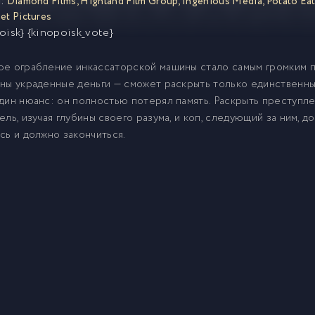
:
Diamond Films
,
Highland Film Group
,
Ingenious Media
,
Potato Ea
et Pictures
oisk} {kinopoisk_vote}
е ограбление инкассаторской машины стало самым громким пр
ны украденные деньги — сможет раскрыть только единственны
дин нюанс: он полностью потерял память. Раскрыть преступ
ель, изучая глубины своего разума, и коп, следующий за ним, до
сь и должно закончиться.