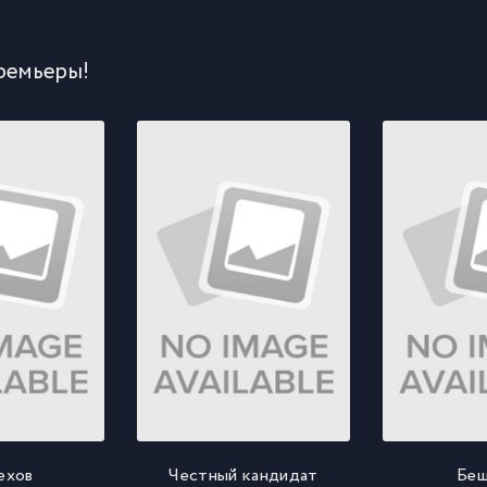
ремьеры!
рехов
Честный кандидат
Беш