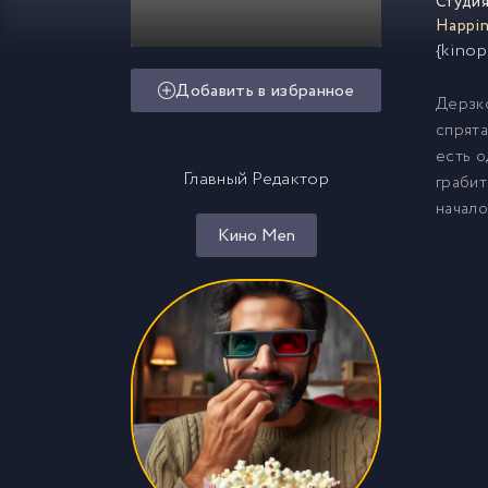
Студия
Happin
{kinop
Добавить в избранное
Дерзко
спрята
есть о
Главный Редактор
грабит
начало
Кино Men