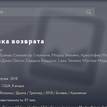
чка возврата
Ы:
 Гузман
,
Сильвестр Сталлоне
,
Медоу Уильямс
,
Кристофер Ма
р Джон Олсон
,
Серджо Риццуто
,
Свен Теммел
,
Мэттью Мод
пуска:
2018
:
США
,
Канада
Фильмы
/
Драма
/
Триллер
/
2018
/
Боевик
/
Криминал
лжительность:
87 мин.