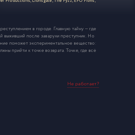
ter Productions
,
Lionsgate
,
The Fyzz
,
EFO Films
,
еступлением в городе. Главную тайну — где
й выживший после заварухи преступник. Но
ление поможет экспериментальное вещество:
лжны прийти к точке возврата. Точке, где всё
Не работает?