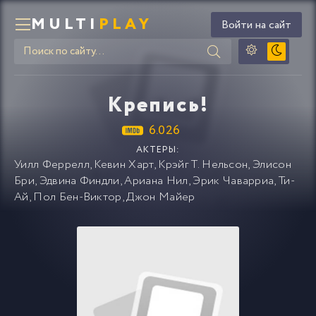
MULTI
PLAY
Войти на сайт
Крепись!
6.026
АКТЕРЫ:
Уилл Феррелл
,
Кевин Харт
,
Крэйг Т. Нельсон
,
Элисон
Бри
,
Эдвина Финдли
,
Ариана Нил
,
Эрик Чаварриа
,
Ти-
Ай
,
Пол Бен-Виктор
,
Джон Майер