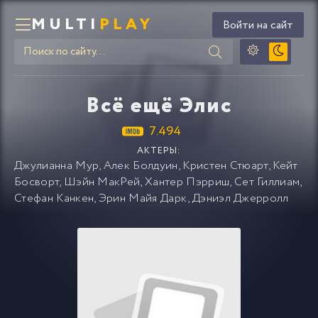
MULTI
PLAY
Войти на сайт
Всё ещё Элис
7.494
АКТЕРЫ:
Джулианна Мур
,
Алек Болдуин
,
Кристен Стюарт
,
Кейт
Босворт
,
Шэйн МакРей
,
Хантер Пэрриш
,
Сет Гиллиам
,
Стефан Канкен
,
Эрин Майя Дарк
,
Дэниэл Джерролл