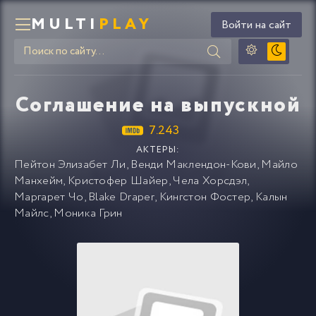
MULTI
PLAY
Войти на сайт
Соглашение на выпускной
7.243
АКТЕРЫ:
Пейтон Элизабет Ли
,
Венди Маклендон-Кови
,
Майло
Манхейм
,
Кристофер Шайер
,
Чела Хорсдэл
,
Маргарет Чо
,
Blake Draper
,
Кингстон Фостер
,
Калын
Майлс
,
Моника Грин