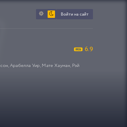
Войти на сайт
6.9
псон
,
Арабелла Уир
,
Мате Хауман
,
Рэй