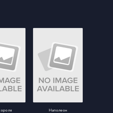
короля
Наполеон