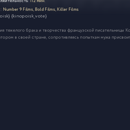
лжительность:
112 мин.
:
Number 9 Films
,
Bold Films
,
Killer Films
oisk} {kinopoisk_vote}
я тяжелого брака и творчества французской писательницы Ко
тором в своей стране, сопротивляясь попыткам мужа присвои