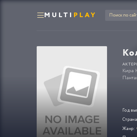
MULTI
PLAY
Ко
АКТЕР
Кира 
Панта
Год вы
Страна
Жанр: