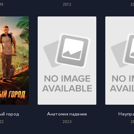
19
2012
2
ый город
Анатомия падения
Неупра
22
2023
2