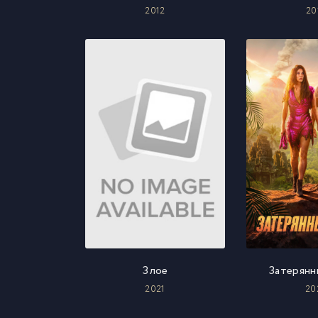
2012
20
Злое
Затерянн
2021
20