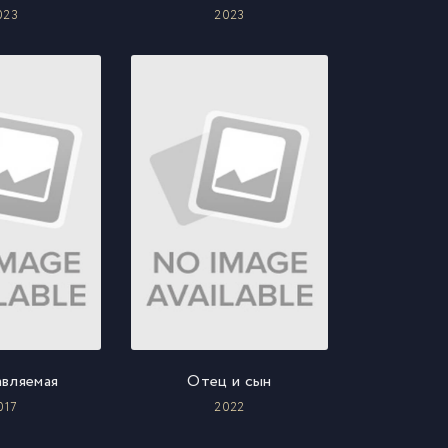
023
2023
вляемая
Отец и сын
017
2022