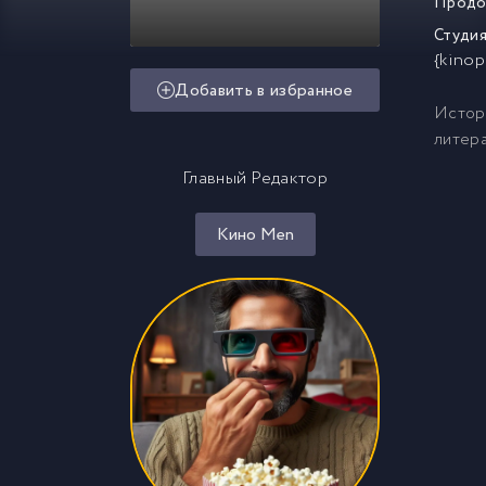
Продо
Студия
{kinop
Добавить в избранное
Истори
литера
Главный Редактор
Кино Men