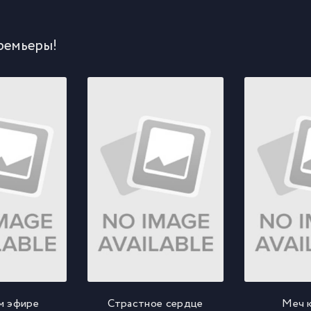
ремьеры!
м эфире
Страстное сердце
Меч 