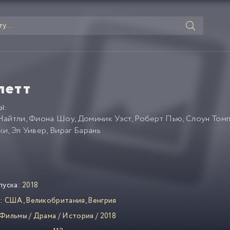
летт
Ы:
Найтли
,
Фиона Шоу
,
Доминик Уэст
,
Роберт Пью
,
Слоун Том
ки
,
Эл Уивер
,
Вираг Барань
пуска:
2018
:
США
,
Великобритания
,
Венгрия
Фильмы
/
Драма
/
История
/
2018